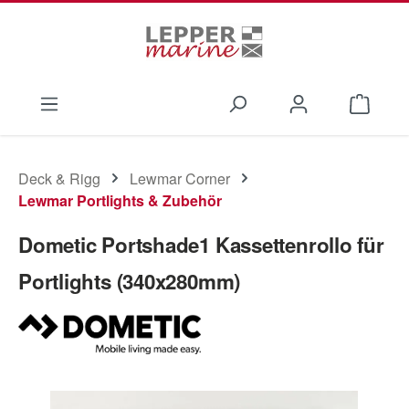
Zum Hauptinhalt springen
Waren
Deck & Rigg
Lewmar Corner
Lewmar Portlights & Zubehör
Dometic Portshade1 Kassettenrollo für
Portlights (340x280mm)
Bildergalerie überspringen