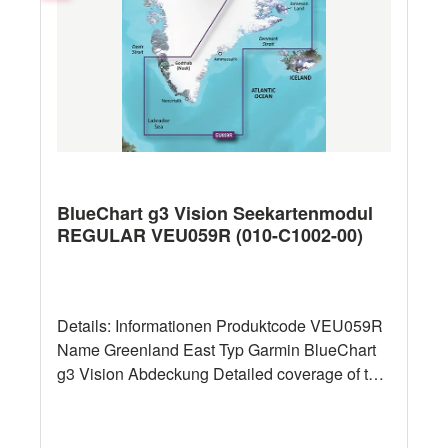
22620) in deutscher Sprache.
BlueChart g3 Vision Seekartenmodul
REGULAR VEU059R (010-C1002-00)
Details: Informationen Produktcode VEU059R
Name Greenland East Typ Garmin BlueChart
g3 Vision Abdeckung Detailed coverage of the
Eastern coast of Greenland from Germania
Land around the southern tip of Greenland to
Godthab (Nuuk) on the SW coast: Also details