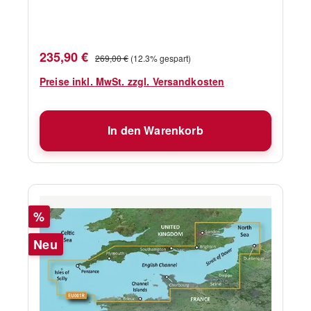
Jameson Land, Ammassalik, Julianehåb
(Qaqortoq), and Nanortalik. Kompatibilität
siehe Reiter Kompatible Plotter Kartenupdate
Verkaufspreis:
Regulärer Preis:
235,90 €
269,00 €
(12.3% gespart)
Hier klicken
Preise inkl. MwSt. zzgl. Versandkosten
In den Warenkorb
Rabatt
%
Neu