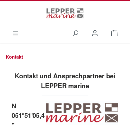
Zum Hauptinhalt springen
Waren
Kontakt
Kontakt und Ansprechpartner bei
LEPPER marine
N
051°51'05,4
''