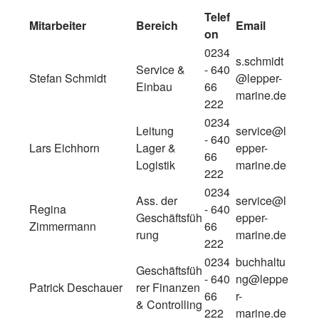
Telef
Mitarbeiter
Bereich
Email
on
0234
s.schmidt
Service &
- 640
Stefan Schmidt
@lepper-
Einbau
66
marine.de
222
0234
Leitung
service@l
- 640
Lars Eichhorn
Lager &
epper-
66
Logistik
marine.de
222
0234
Ass. der
service@l
Regina
- 640
Geschäftsfüh
epper-
Zimmermann
66
rung
marine.de
222
0234
buchhaltu
Geschäftsfüh
- 640
ng@leppe
Patrick Deschauer
rer Finanzen
66
r-
& Controlling
222
marine.de