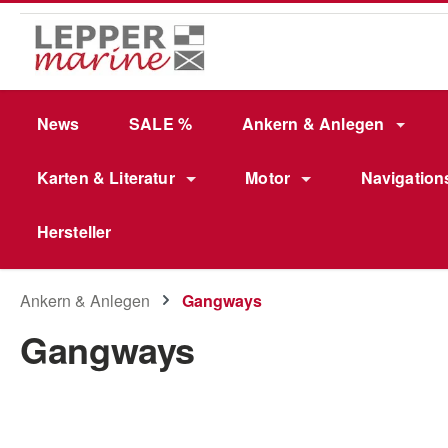
m Hauptinhalt springen
Zur Suche springen
Zur Hauptnavigation springen
News
SALE %
Ankern & Anlegen
Karten & Literatur
Motor
Navigation
Hersteller
Ankern & Anlegen
Gangways
Gangways