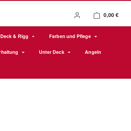
0,00 €
Waren
Deck & Rigg
Farben und Pflege
rhaltung
Unter Deck
Angeln