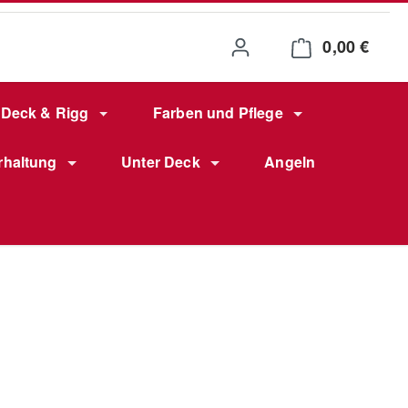
0,00 €
Waren
Deck & Rigg
Farben und Pflege
rhaltung
Unter Deck
Angeln