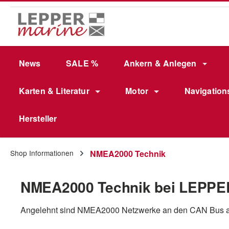
m Hauptinhalt springen
Zur Suche springen
Zur Hauptnavigation springen
News
SALE %
Ankern & Anlegen
Karten & Literatur
Motor
Navigation
Hersteller
Shop Informationen
NMEA2000 Technik
NMEA2000 Technik bei LEPPE
Angelehnt sind NMEA2000 Netzwerke an den CAN Bus a