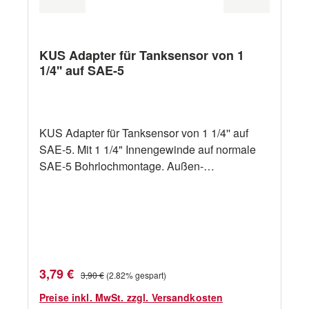
KUS Adapter für Tanksensor von 1
1/4'' auf SAE-5
KUS Adapter für Tanksensor von 1 1/4'' auf
SAE-5. Mit 1 1/4" Innengewinde auf normale
SAE-5 Bohrlochmontage. Außen-
Durchmesser: 80mm Montageadapter für S3U-
Einheiten. Das Innenloch-Montagemuster ist
amerikanisches SAE 5-Loch. Das Lochmuster
für die Außenmontage entspricht dem
europäischen Standard. Material Kunststoff
Verkaufspreis:
Regulärer Preis:
3,79 €
3,90 €
(2.82% gespart)
Preise inkl. MwSt. zzgl. Versandkosten