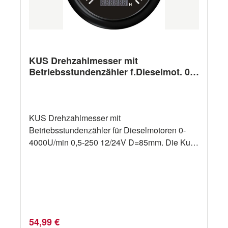
KUS Drehzahlmesser mit
Betriebsstundenzähler f.Dieselmot. 0-
4000U/min 0,5-250 12/24V D=85mm
KUS Drehzahlmesser mit
Betriebsstundenzähler für Dieselmotoren 0-
4000U/min 0,5-250 12/24V D=85mm. Die Kus
Anzeigen sind wahlweise in der Farbe weiß
oder schwarz erhältlich. Bitte oben die
gewünschte Farbe auswählen.
Spezifikationen: IP-Schutzart: IP67 Spannung:
12/24 V Ø: 85,00 mm
Regulärer Preis:
54,99 €