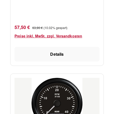
gewünschte Farbe auswählen.
Spezifikationen: IP-Schutzart: IP67 Spannung:
12/24 V Ø: 85,00 mm
Verkaufspreis:
Regulärer Preis:
57,50 €
63,90 €
(10.02% gespart)
Preise inkl. MwSt. zzgl. Versandkosten
Details