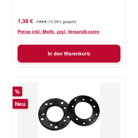
Verkaufspreis:
Regulärer Preis:
1,38 €
1,54 €
(10.39% gespart)
Preise inkl. MwSt. zzgl. Versandkosten
In den Warenkorb
Rabatt
%
Neu