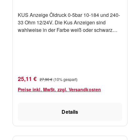
KUS Anzeige Öldruck 0-5bar 10-184 und 240-
33 Ohm 12/24V. Die Kus Anzeigen sind
wahlweise in der Farbe weiß oder schwarz
erhältlich. Bitte oben die gewünschte Farbe
auswählen. Spezifikationen: IP-Schutzart: IP67
Spannung: 12/24 V Ø: 52,00 mm
Verkaufspreis:
Regulärer Preis:
25,11 €
27,90 €
(10% gespart)
Preise inkl. MwSt. zzgl. Versandkosten
Details