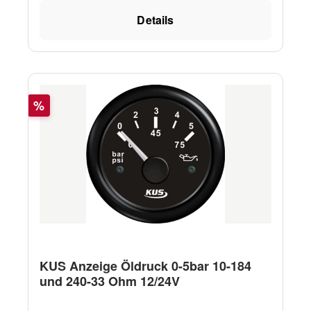
Details
Rabatt
%
KUS Anzeige Öldruck 0-5bar 10-184
und 240-33 Ohm 12/24V