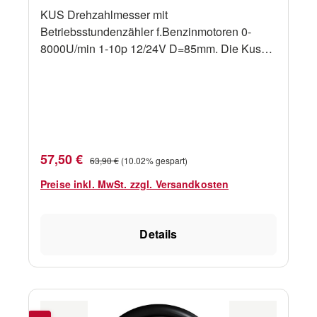
KUS Drehzahlmesser mit
Betriebsstundenzähler f.Benzinmotoren 0-
8000U/min 1-10p 12/24V D=85mm. Die Kus
Anzeigen sind wahlweise in der Farbe weiß
oder schwarz erhältlich. Bitte oben die
gewünschte Farbe auswählen.
Spezifikationen: IP-Schutzart: IP67 Spannung:
12/24 V Ø: 85,00 mm
Verkaufspreis:
Regulärer Preis:
57,50 €
63,90 €
(10.02% gespart)
Preise inkl. MwSt. zzgl. Versandkosten
Details