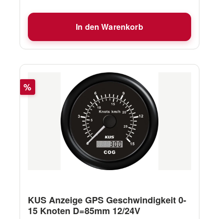
In den Warenkorb
Rabatt
%
KUS Anzeige GPS Geschwindigkeit 0-
15 Knoten D=85mm 12/24V