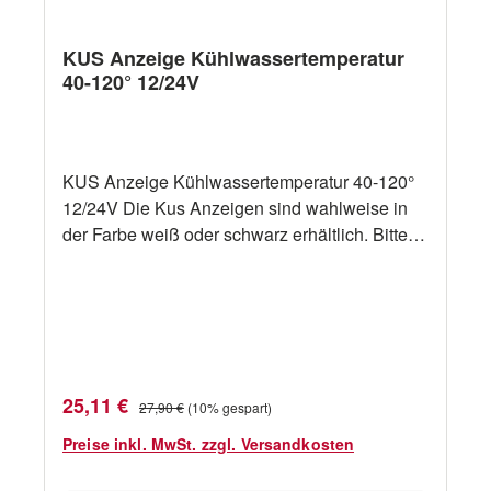
KUS Anzeige Kühlwassertemperatur
40-120° 12/24V
KUS Anzeige Kühlwassertemperatur 40-120°
12/24V Die Kus Anzeigen sind wahlweise in
der Farbe weiß oder schwarz erhältlich. Bitte
oben die gewünschte Farbe auswählen.
Spezifikationen: IP-Schutzart: IP67 Spannung:
12/24 V Ø: 52,00 mm
Verkaufspreis:
Regulärer Preis:
25,11 €
27,90 €
(10% gespart)
Preise inkl. MwSt. zzgl. Versandkosten