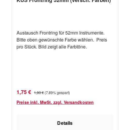
KUS Frontring 52mm (versch. Farben)
Austausch Frontring für 52mm Instrumente.
Bitte oben gewünschte Farbe wählen. Preis
pro Stück. Bild zeigt alle Farbtöne.
Verkaufspreis:
Regulärer Preis:
1,75 €
1,90 €
(7.89% gespart)
Preise inkl. MwSt. zzgl. Versandkosten
Details