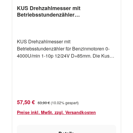
KUS Drehzahlmesser mit
Betriebsstundenzähler
f.Benzinmotoren 0-4000U/min 1-10p
12/24V D=85mm
KUS Drehzahlmesser mit
Betriebsstundenzähler für Benzinmotoren 0-
4000U/min 1-10p 12/24V D=85mm. Die Kus
Anzeigen sind wahlweise in der Farbe weiß
oder schwarz erhältlich. Bitte oben die
gewünschte Farbe auswählen.
Spezifikationen: IP-Schutzart: IP67 Spannung:
12/24 V Ø: 85,00 mm
Verkaufspreis:
Regulärer Preis:
57,50 €
63,90 €
(10.02% gespart)
Preise inkl. MwSt. zzgl. Versandkosten