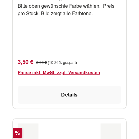
Bitte oben gewünschte Farbe wählen. Preis
pro Stück. Bild zeigt alle Farbtöne.
Verkaufspreis:
Regulärer Preis:
3,50 €
3,90 €
(10.26% gespart)
Preise inkl. MwSt. zzgl. Versandkosten
Details
Rabatt
%