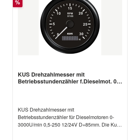
Rabatt
%
KUS Drehzahlmesser mit
Betriebsstundenzähler f.Dieselmot. 0-
3000U/min 0,5-250 12/24V D=85mm
KUS Drehzahlmesser mit
Betriebsstundenzähler für Dieselmotoren 0-
3000U/min 0,5-250 12/24V D=85mm. Die Kus
Anzeigen sind wahlweise in der Farbe weiß
oder schwarz erhältlich. Bitte oben die