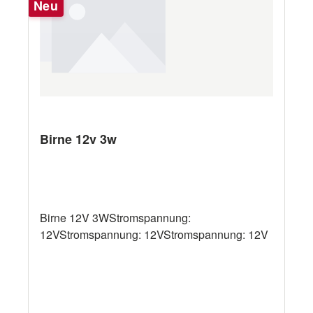
Neu
65°C• beständig gegen Benzin, Diesel, Wasser
und Toilettenchemikalien Individuelle
Programmierung Tank und Ausgangsignal
siehe Zubehör
Birne 12v 3w
Birne 12V 3WStromspannung:
12VStromspannung: 12VStromspannung: 12V