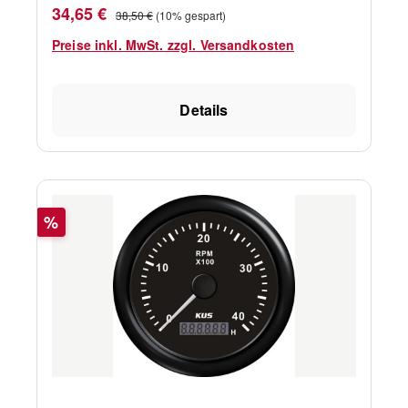
Verkaufspreis:
Regulärer Preis:
34,65 €
38,50 €
(10% gespart)
Preise inkl. MwSt. zzgl. Versandkosten
Details
Rabatt
%