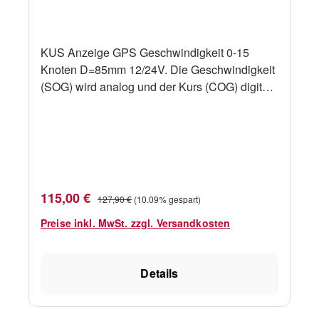
KUS Anzeige GPS Geschwindigkeit 0-15
Knoten D=85mm 12/24V. Die Geschwindigkeit
(SOG) wird analog und der Kurs (COG) digital
angezeigt. Die Signale stammen von einer 32-
Kanal-Hochleistungs-GPS-Antenne (im
Lieferumfang enthalten). Rote oder gelbe
Hintergrundbeleuchtung. Wasserdicht IP67.
Beständig gegen UV-, Ozon- und Salzwasser.
Korrosionsbeständig. Ø 85 mm Verbrauch: 0-
Verkaufspreis:
Regulärer Preis:
115,00 €
127,90 €
(10.09% gespart)
120 mA 12/24V Antennenkabel: 5 Meter
Preise inkl. MwSt. zzgl. Versandkosten
Details