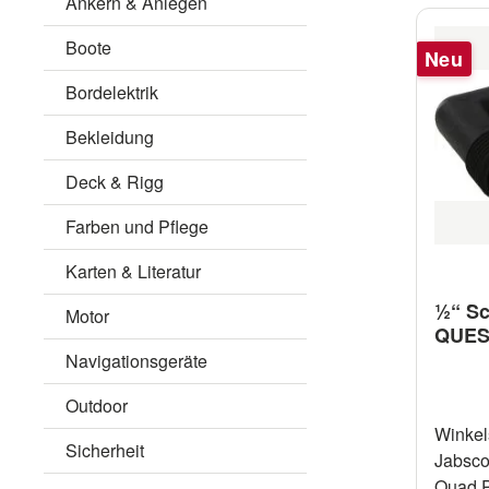
Ankern & Anlegen
Boote
Neu
Bordelektrik
Bekleidung
Deck & Rigg
Farben und Pflege
Karten & Literatur
½“ Sc
Motor
QUEST
Navigationsgeräte
Outdoor
Winkel
Sicherheit
Jabsco
Quad P