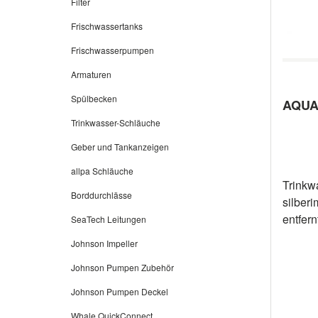
Filter
Frischwassertanks
Frischwasserpumpen
Armaturen
Spülbecken
AQUA 
Trinkwasser-Schläuche
Geber und Tankanzeigen
allpa Schläuche
Trinkwa
Borddurchlässe
silberi
entfer
SeaTech Leitungen
Geruch
Johnson Impeller
Ablage
Johnson Pumpen Zubehör
Trinkw
silberi
Johnson Pumpen Deckel
verhin
Whale QuickConnect