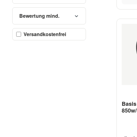
Bewertung mind.
Filter hinzufügen: Versandkostenfrei
Versandkostenfrei
Basis
850w/