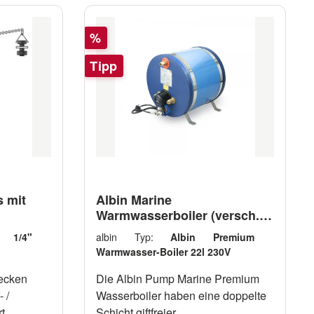
Rabatt
%
Tipp
 mit
Albin Marine
Warmwasserboiler (versch.
Typen)
 1/4"
albin Typ:
Albin Premium
Warmwasser-Boiler 22l 230V
ecken
Die Albin Pump Marine Premium
 /
Wasserboiler haben eine doppelte
t.
Schicht giftfreier