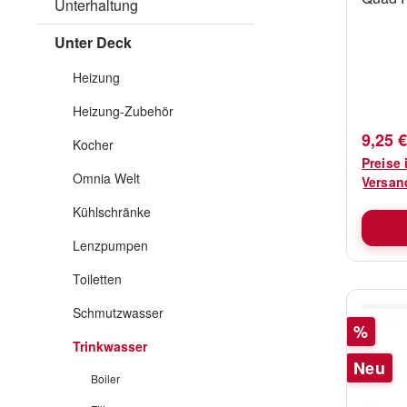
Unterhaltung
Ellenb
Pumpen
Unter Deck
Quad- 
Heizung
Heizung-Zubehör
Regulä
9,25 €
Kocher
Preise 
Omnia Welt
Versan
Kühlschränke
Lenzpumpen
Toiletten
Schmutzwasser
Rabatt
%
Trinkwasser
Neu
Boiler