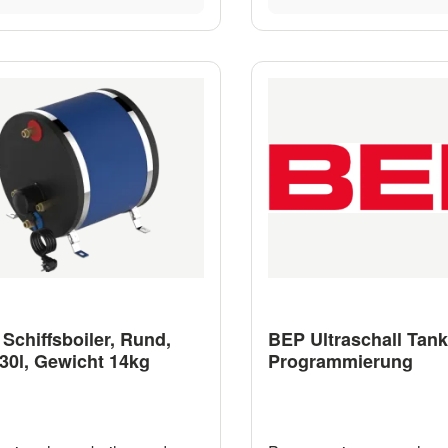
Auslauf.Alle Becken wer
Auslaufarmaturen geliefert
extra bestellen. Doppelsp
hochglanzpoliert Art.-No. Lamm
Limm L1mm L2mm Bam
Tiefemm Rand BK1513222 575
555 320 230 325 300 1
BK1513223 575 555 320 230 325
300 200mm A
 Schiffsboiler, Rund,
BEP Ultraschall Tan
30l, Gewicht 14kg
Programmierung