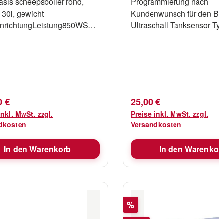
asis scheepsboiler rond,
Programmierung nach
 30l, gewicht
Kundenwunsch für den 
nrichtungLeistung850WSpa
Ultraschall Tanksensor T
30VInhalt30
Definition der Tanktiefe D
odellRundA (mm)390B
der Ausgangssignale
13C (mm)397
rer Preis:
Regulärer Preis:
0 €
25,00 €
inkl. MwSt. zzgl.
Preise inkl. MwSt. zzgl.
dkosten
Versandkosten
In den Warenkorb
In den Warenko
Rabatt
%