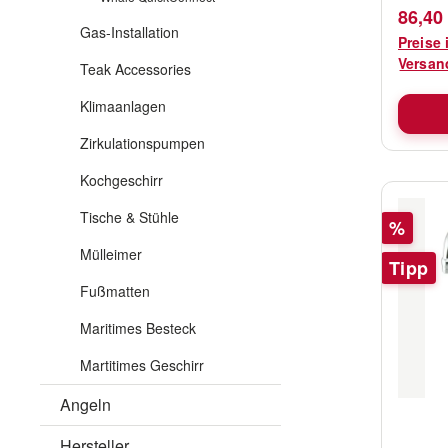
Filter•
Verkau
86,40
drehba
Gas-Installation
Preise 
damit 
Versan
Teak Accessories
Druck e
nach c
Klimaanlagen
Kapazi
Zirkulationspumpen
4,3bar
230x14
Kochgeschirr
Tische & Stühle
Rabatt
%
Mülleimer
Tipp
Fußmatten
Maritimes Besteck
Martitimes Geschirr
Angeln
Hersteller