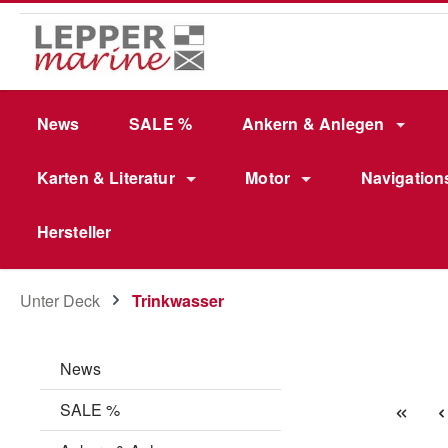
m Hauptinhalt springen
Zur Suche springen
Zur Hauptnavigation springen
News
SALE %
Ankern & Anlegen
Karten & Literatur
Motor
Navigation
Hersteller
Unter Deck
Trinkwasser
News
SALE %