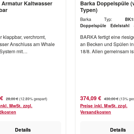
 Armatur Kaltwasser
Barka Doppelspüle (
bar
Typen)
Barka Typ:
BK1
Doppelspüle Edelstahl
300mm Tiefe 15cm
r klappbar, verchromt,
BARKA fertigt eine riesig
sser Anschluss am Whale
an Becken und Spülen in
System mit
18/8. Allen gemeinsam ist
er WX1538-2SB
relativ große Tiefe der B
die durchgehende Wands
1mm, die höchste Widers
gewährleistet. Zudem sin
Becken hochglanzpoliert,
Korrosionsbeständigkeit
fspreis:
Verkaufspreis:
Regulärer Preis:
Regulärer Preis:
 €
374,09 €
28,00 €
(12.89% gespart)
430,00 €
(13% ges
erhöht. Der Top-Flansch i
inkl. MwSt. zzgl.
Preise inkl. MwSt. zzgl.
flach mit einer leichten 
dkosten
Versandkosten
Andichten und mit Befest
Die Form der Böden leitet
Details
Details
Wasser schnell zum gro