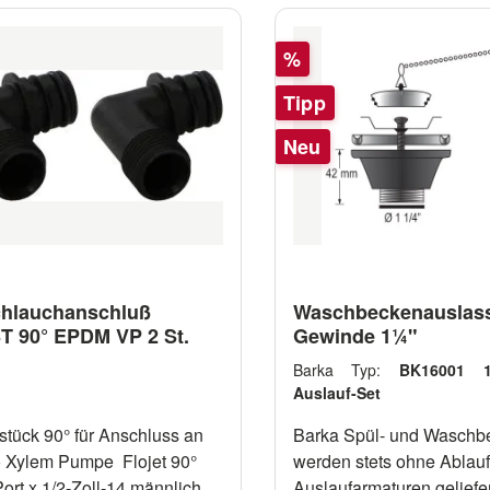
Rabatt
%
Tipp
Neu
hlauchanschluß
Waschbeckenauslass
 90° EPDM VP 2 St.
Gewinde 1¼"
Barka Typ:
BK16001 1
Auslauf-Set
stück 90° für Anschluss an
Barka Spül- und Waschb
 Xylem Pumpe Flojet 90°
werden stets ohne Ablauf-
ort x 1/2-Zoll-14 männlich,
Auslaufarmaturen geliefer