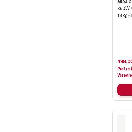
allpa b
850W /
14kgEi
nnung2
LiterM
(mm)4
Regulä
499,0
Preise 
Versan