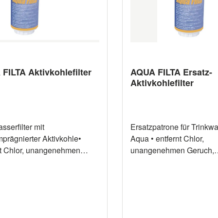
Schlauchanschlussstück 
25mm Schlauch
FILTA Aktivkohlefilter
AQUA FILTA Ersatz-
Aktivkohlefilter
sserfilter mit
Ersatzpatrone für Trinkwas
mprägnierter Aktivkohle•
Aqua • entfernt Chlor,
nt Chlor, unangenehmen
unangenehmen Geruch,
, Geschmack und
Geschmack und Ablager
rungen aus dem
dem Trinkwasser an Bord
asser an Bord•
silberimprägnierte Aktivk
mprägnierte Aktivkohle
verhindert Bakterienwac
dert Bakterienwachstum im
Filter• Filtergehäuse mit