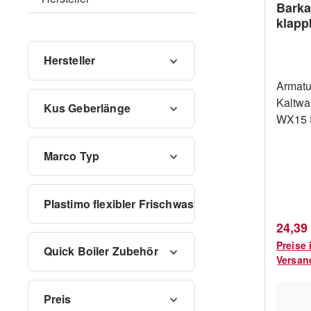
Barka
klapp
Hersteller
Armatu
Kaltwa
Kus Geberlänge
WX15 
Adapt
Marco Typ
Plastimo flexibler Frischwassertank
Verkau
24,39
Preise 
Quick Boiler Zubehör
Versan
Preis