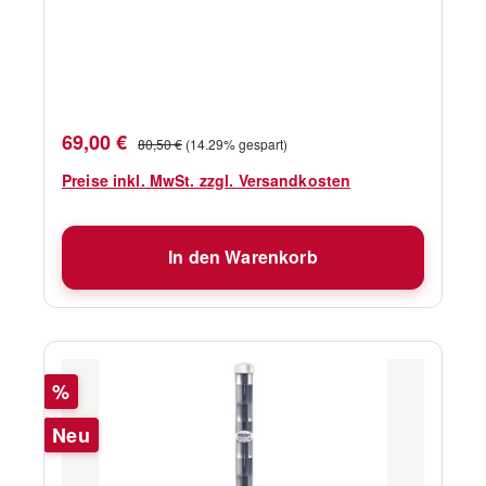
Verkaufspreis:
Regulärer Preis:
69,00 €
80,50 €
(14.29% gespart)
Preise inkl. MwSt. zzgl. Versandkosten
In den Warenkorb
Rabatt
%
Neu