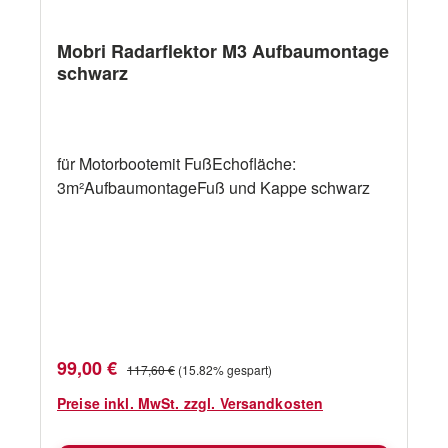
Mobri Radarflektor M3 Aufbaumontage
schwarz
für Motorbootemit FußEchofläche:
3m²AufbaumontageFuß und Kappe schwarz
Verkaufspreis:
Regulärer Preis:
99,00 €
117,60 €
(15.82% gespart)
Preise inkl. MwSt. zzgl. Versandkosten