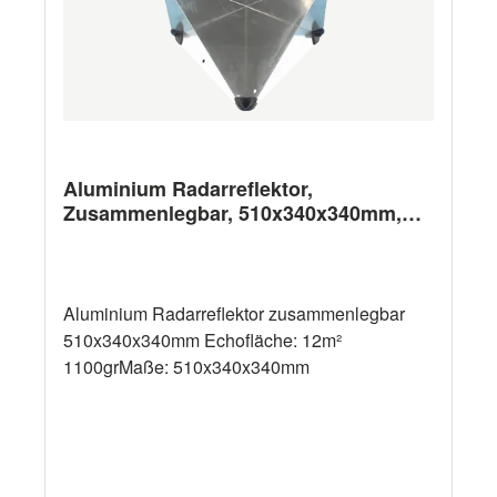
2,5 kg, RCS 2-4 m² auf 330°. Lieferumfang:
Radarreflektor und 2
Masthalterungen.Masthalterung: Für Nieten der
Größe 6,4mm Durchmesser geeignet.
Wandstärke der Alu Halterung ist 1.9mm.
Siehe Zubehör
Aluminium Radarreflektor,
Zusammenlegbar, 510x340x340mm,
Echofläche: 12m², 1100gr
Aluminium Radarreflektor zusammenlegbar
510x340x340mm Echofläche: 12m²
1100grMaße: 510x340x340mm