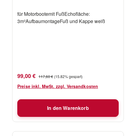
für Motorbootemit FußEchofläche:
3m²AufbaumontageFuß und Kappe weiß
Verkaufspreis:
Regulärer Preis:
99,00 €
117,60 €
(15.82% gespart)
Preise inkl. MwSt. zzgl. Versandkosten
In den Warenkorb