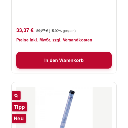
möglich angebracht werden. Je grösser der
Reflektor, desto stärker ist die Rückstrahlung.
Einen Radarreflektor an Bord zu haben, sollte
sie nicht davon abhalten, aufmerksam Wache
Verkaufspreis:
Regulärer Preis:
33,37 €
39,27 €
(15.02% gespart)
zu halten.
Preise inkl. MwSt. zzgl. Versandkosten
In den Warenkorb
Rabatt
%
Tipp
Neu