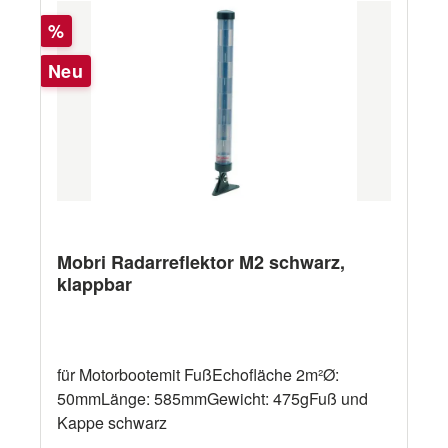
Rabatt
%
Neu
Mobri Radarreflektor M2 schwarz,
klappbar
für Motorbootemit FußEchofläche 2m²Ø:
50mmLänge: 585mmGewicht: 475gFuß und
Kappe schwarz