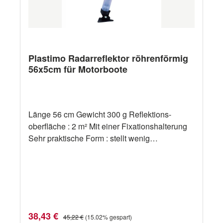
Plastimo Radarreflektor röhrenförmig
56x5cm für Motorboote
Länge 56 cm Gewicht 300 g Reflektions-
oberfläche : 2 m² Mit einer Fixationshalterung
Sehr praktische Form : stellt wenig
Windversetzung dar. Hilfreiche HinweiseEin
Radarreflektor sollte so hoch als möglich
angebracht werden. Je grösser der Reflektor,
desto stärker ist die Rückstrahlung.Einen
Radarreflektor an Bord zu haben, sollte sie
nicht davon abhalten, aufmerksam Wache zu
Verkaufspreis:
Regulärer Preis:
38,43 €
45,22 €
(15.02% gespart)
halten.