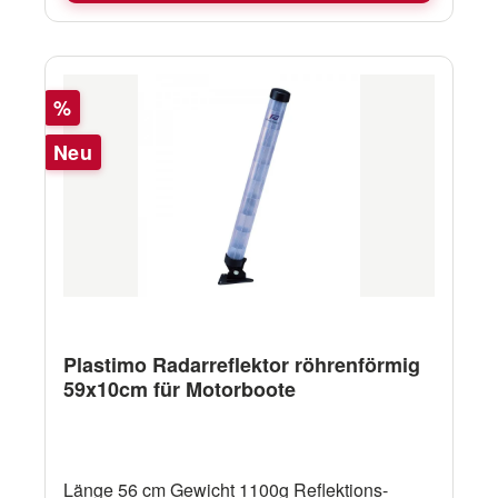
Rabatt
%
Neu
Plastimo Radarreflektor röhrenförmig
59x10cm für Motorboote
Länge 56 cm Gewicht 1100g Reflektions-