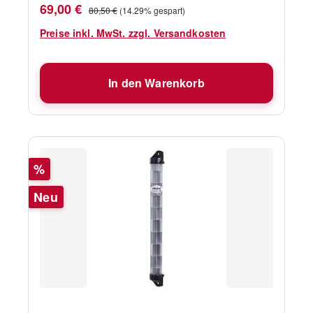
Verkaufspreis:
Regulärer Preis:
69,00 €
80,50 €
(14.29% gespart)
Preise inkl. MwSt. zzgl. Versandkosten
In den Warenkorb
Rabatt
%
Neu