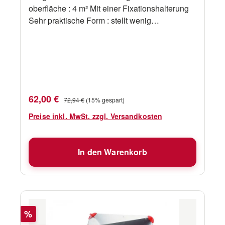
oberfläche : 4 m² Mit einer Fixationshalterung
Sehr praktische Form : stellt wenig
Windversetzung dar
Verkaufspreis:
Regulärer Preis:
62,00 €
72,94 €
(15% gespart)
Preise inkl. MwSt. zzgl. Versandkosten
In den Warenkorb
Rabatt
%