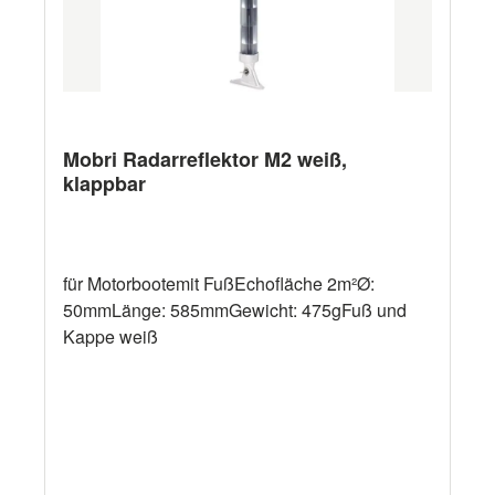
Mobri Radarreflektor M2 weiß,
klappbar
für Motorbootemit FußEchofläche 2m²Ø:
50mmLänge: 585mmGewicht: 475gFuß und
Kappe weiß