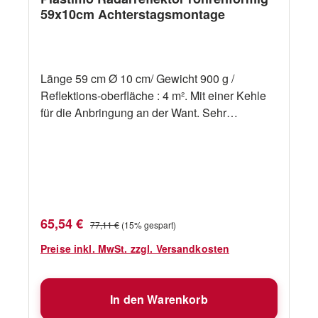
59x10cm Achterstagsmontage
Länge 59 cm Ø 10 cm/ Gewicht 900 g /
Reflektions-oberfläche : 4 m². Mit einer Kehle
für die Anbringung an der Want. Sehr
praktische Form : stellt wenig Windversetzung
dar. Hilfreiche Hinweise Ein Radarreflektor
sollte so hoch als möglich angebracht werden.
Je grösser der Reflektor, desto stärker ist die
Rückstrahlung. Einen Radarreflektor an Bord
zu haben, sollte sie nicht davon abhalten,
Verkaufspreis:
Regulärer Preis:
65,54 €
77,11 €
(15% gespart)
aufmerksam Wache zu halten.
Preise inkl. MwSt. zzgl. Versandkosten
In den Warenkorb