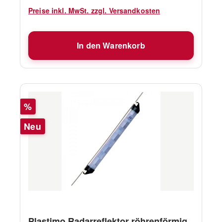
Preise inkl. MwSt. zzgl. Versandkosten
In den Warenkorb
Rabatt
%
Neu
Plastimo Radarreflektor röhrenförmig