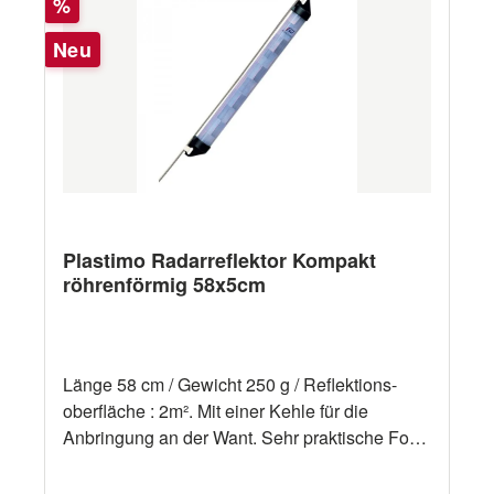
Rabatt
Schwarz Abmessungen: ø 100 x 590
%
mmGewicht: 880 g
Neu
Plastimo Radarreflektor Kompakt
röhrenförmig 58x5cm
Länge 58 cm / Gewicht 250 g / Reflektions-
oberfläche : 2m². Mit einer Kehle für die
Anbringung an der Want. Sehr praktische Form
: stellt wenig Windversetzung dar. Hilfreiche
Hinweise Ein Radarreflektor sollte so hoch als