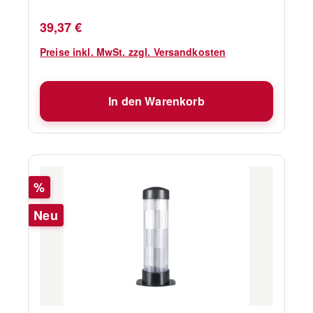
Regulärer Preis:
39,37 €
Preise inkl. MwSt. zzgl. Versandkosten
In den Warenkorb
Rabatt
%
Neu