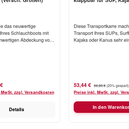
Kanu
ie das neuwertige
Diese Transportkarre mach
hres Schlauchboots mit
Transport Ihres SUPs, Surfb
chwertigen Abdeckung von
Kajaks oder Kanus sehr ei
e speziell für
Durch den korrosionsbestä
ote entwickelte
starken Aluminiumrahmens
bietet Schutz vor den
Trolley eine maximale Trag
en Auswirkungen von UV-
von 75kg. Der Rahmen hat 
sowie Schmutz und Regen.
Form und Schaumstoffroll
kungen haben eine
bieten neben Schutz maxim
 Preis:
Verkaufspreis:
Regulärer Preis:
 €
53,44 €
66,80 €
(20% gespart)
ende Passform und können
und Stabilität während des
. MwSt. zzgl. Versandkosten
Preise inkl. MwSt. zzgl. Ve
d schnell über Ihrem Boot
Gebrauchs. Der Trolley hat 
 werden. Befestigen Sie
mit einem Durchmesser vo
In den Warenko
h mit der im Saum
womit er sich leicht über
Details
n elastischen Kordel mit
unwegsames Gelände be
per. 600D
lässt. Nach Gebrauch kön