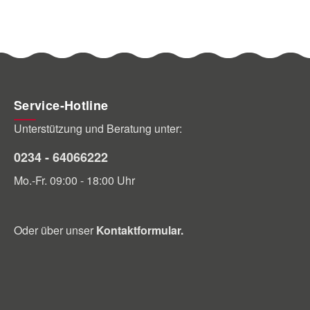
Sitz am Boot gewährleistet. Das
spinndüsen
Anbringen dieser Abdeckung auf
einen robu
Ihrem Boot ist mühelos - legen Sie sie
farbechte
einfach darüber und befestigen Sie
wasserabw
sie mit dem integrierten Gummiband
schimmelre
im Saum. Merkmale 600D
Innenfutter
spinndüsengefärbtes Polyester für
Verstärkun
Service-Hotline
einen robusten, langlebigen und
Stützstang
Unterstützung und Beratung unter:
farbechten Bezug wasserabweisend
Schnallen
und schimmelresistent zusätzliches
zusätzlich
0234 - 64066222
Innenfutter für optimalen Schutz
Abdeckung 
Mo.-Fr. 09:00 - 18:00 Uhr
Verstärkung für den Spiegel sehr
Aufbewahr
elastisch 3 verstellbare Bänder mit
Technische Daten 
Schnallenverschlüssen D-Ringe zur
Bootlänge 
Oder über unser
Kontaktformular
.
zusätzlichen Sicherung der
91101901 210 
Abdeckung mit einer Netz-
235 - 270 150 91101903 2
Aufbewahrungstasche Ausführungen
160 91101904 290 - 320 170
Bitte oben gewünschten Typ
91101905 330 
auswählen Artikelnummer Bootlänge
380 - 420 