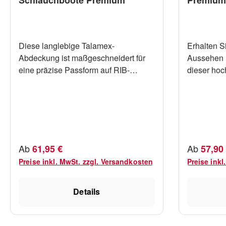
Diese langlebige Talamex-
Erhalten S
Abdeckung ist maßgeschneidert für
Aussehen I
eine präzise Passform auf RIB-
dieser ho
Schlauchbooten. Sie bietet optimalen
Talamex. Di
Schutz vor UV-Strahlen, Schmutz und
Schlauchbo
Regen. Mit einer praktischen
Abdeckung 
Frontöffnung mit Klettverschluss,
schädlich
ermöglicht sie die mühelose
Strahlen 
Befestigung von Kabeln oder Leinen
Die Abdec
Regulärer Preis:
Regulärer
Ab
Ab
61,95 €
57,90
von Davits an den Hebeösen des
hervorrag
Preise inkl. MwSt. zzgl. Versandkosten
Preise inkl
Bootes. Die Abdeckung verfügt über
mühelos un
eine hintere Öffnung für den
angebracht
Außenbordmotor, die ebenfalls einen
sie einfac
Details
einfachen Zugang zu den Hebeösen
integrierte
auf der Rückseite und einen festen
Kordelstop