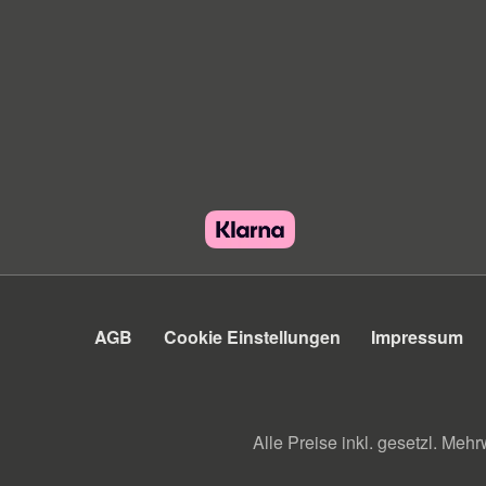
cm Bootsbreite max. cm 91101911
260 - 280 170 91101912 280 - 300
170 91101913 300 - 320 170
91101914 340 - 360 170
AGB
Cookie Einstellungen
Impressum
Alle Preise inkl. gesetzl. Mehr