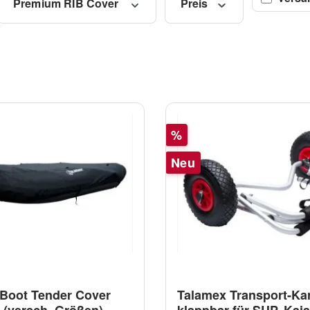
Premium RIB Cover
Preis
Rabatt
%
Neu
Boot Tender Cover
Talamex Transport-Ka
(versch. Größen)
klappbar für SUP, Kaj