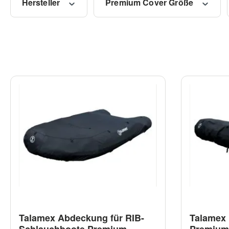
Hersteller
Premium Cover Größe
Talamex Abdeckung für RIB-
Talamex 
Schlauchboote Premium
Premium 