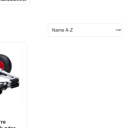
rre
ak oder