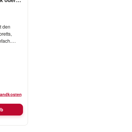
t den
retts,
nfach.
ndigen,
 hat der
fähigkeit
eine V-
en oben
alen Halt
rsandkosten
Luftreifen
n 28cm,
rb
wegen
nen Sie den