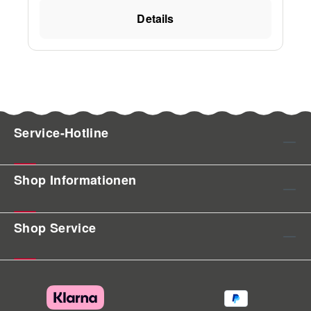
sicherlich nicht mit den aktuellen Versionen
Details
von C-MAP oder Navionics zu vergleichen
aber als BackUp Lösung bzw. unterstützende
Navigationshilfe zur herrkömmlichen
Navigation jederzeit zu empfehlen. Die
NauticPath Seekarten sind auf folgenden
Geräten nutzbar: AirMap 1000, AirMap 2000C,
AirMap 500, AirMap 600C, GlobalMap®
Service-Hotline
3300C, GlobalMap® 3500C, GlobalMap®
3600C iGPS, GlobalMap® 4800M,
GlobalMap® 4900M, GlobalMap® 5200C,
Shop Informationen
GlobalMap® 5300C iGPS, GlobalMap®
5500C, GlobalMap® 6500C, GlobalMap®
6600C HD, GlobalMap® 7200C, GlobalMap®
Shop Service
7300C HD, GlobalMap® 7500C, GlobalMap®
7600C HD, GlobalMap® 8200C, GlobalMap®
8300C HD, GlobalMap® 9300C, GlobalMap®
9200C HD, GlobalMap® Baja, GlobalMap®
Baja 480C, GlobalMap® Baja 540C, iFINDER