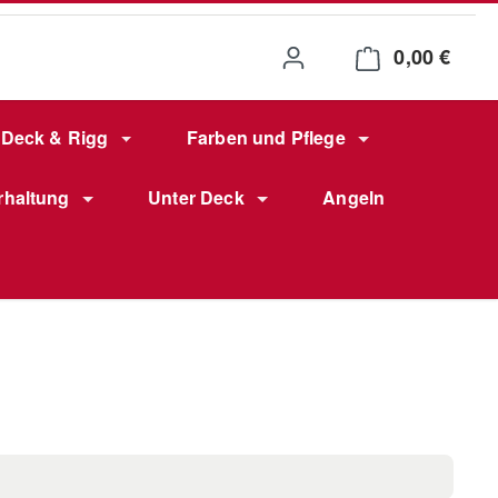
0,00 €
Waren
Deck & Rigg
Farben und Pflege
rhaltung
Unter Deck
Angeln