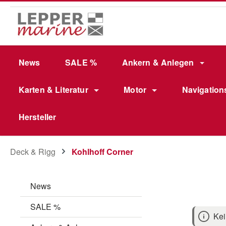
m Hauptinhalt springen
Zur Suche springen
Zur Hauptnavigation springen
News
SALE %
Ankern & Anlegen
Karten & Literatur
Motor
Navigation
Hersteller
Deck & Rigg
Kohlhoff Corner
News
SALE %
Kei