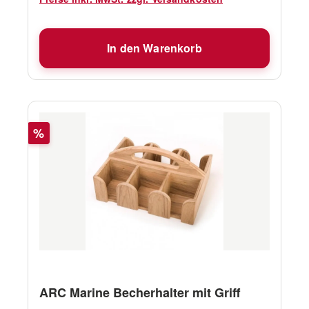
In den Warenkorb
Rabatt
%
ARC Marine Becherhalter mit Griff