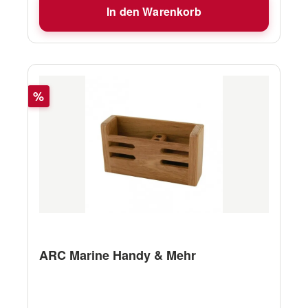
In den Warenkorb
Rabatt
%
ARC Marine Handy & Mehr