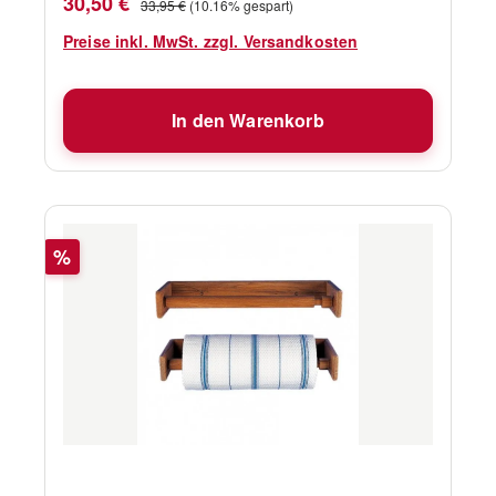
Verkaufspreis:
30,50 €
33,95 €
(10.16% gespart)
Preise inkl. MwSt. zzgl. Versandkosten
In den Warenkorb
Rabatt
%