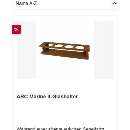
Rabatt
%
ARC Marine 4-Glashalter
Während einer abenteuerlichen Segelfahrt