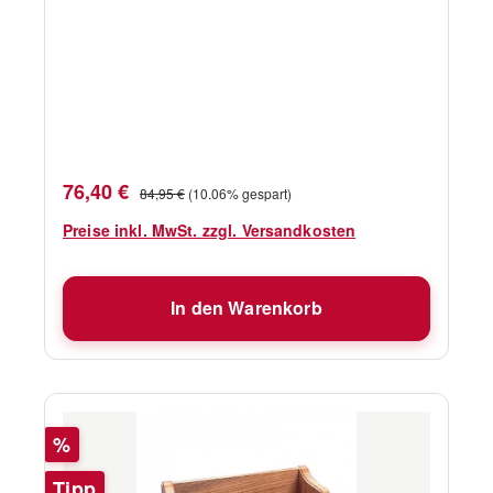
Verkaufspreis:
Regulärer Preis:
76,40 €
84,95 €
(10.06% gespart)
Preise inkl. MwSt. zzgl. Versandkosten
In den Warenkorb
Rabatt
%
Tipp