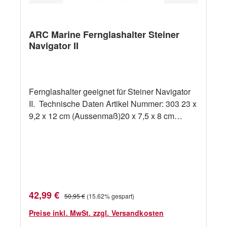
ARC Marine Fernglashalter Steiner
Navigator II
Fernglashalter geeignet für Steiner Navigator
II. Technische Daten Artikel Nummer: 303 23 x
9,2 x 12 cm (Aussenmaß)20 x 7,5 x 8 cm
(Innenmaß)
Verkaufspreis:
Regulärer Preis:
42,99 €
50,95 €
(15.62% gespart)
Preise inkl. MwSt. zzgl. Versandkosten