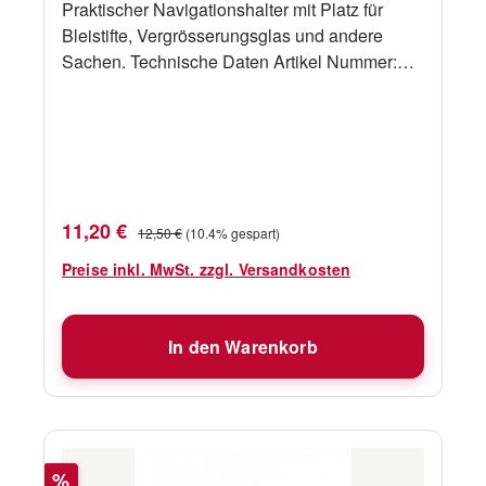
Praktischer Navigationshalter mit Platz für
Bleistifte, Vergrösserungsglas und andere
Sachen. Technische Daten Artikel Nummer:
008 12 x 2,8 x 8 cm
Verkaufspreis:
Regulärer Preis:
11,20 €
12,50 €
(10.4% gespart)
Preise inkl. MwSt. zzgl. Versandkosten
In den Warenkorb
Rabatt
%