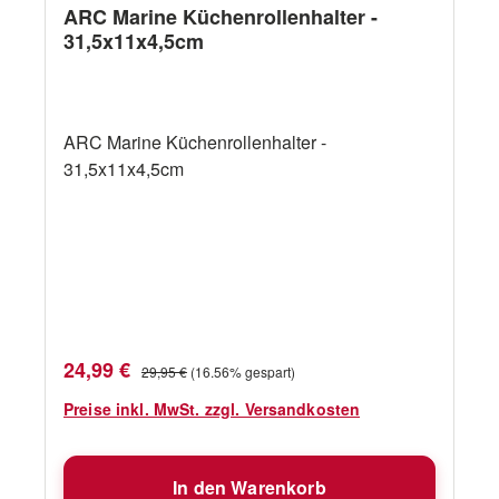
ARC Marine Küchenrollenhalter -
31,5x11x4,5cm
ARC Marine Küchenrollenhalter -
31,5x11x4,5cm
Verkaufspreis:
Regulärer Preis:
24,99 €
29,95 €
(16.56% gespart)
Preise inkl. MwSt. zzgl. Versandkosten
In den Warenkorb