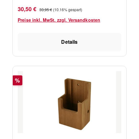
Verkaufspreis:
Regulärer Preis:
30,50 €
33,95 €
(10.16% gespart)
Preise inkl. MwSt. zzgl. Versandkosten
Details
Rabatt
%