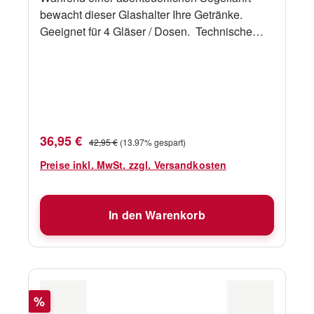
bewacht dieser Glashalter Ihre Getränke.
Geeignet für 4 Gläser / Dosen. Technische
Daten Artikel Nummer: 212 38,6 x 7,5 x 9
cmLöcher : ø 7,2 cm
Verkaufspreis:
Regulärer Preis:
36,95 €
42,95 €
(13.97% gespart)
Preise inkl. MwSt. zzgl. Versandkosten
In den Warenkorb
Rabatt
%