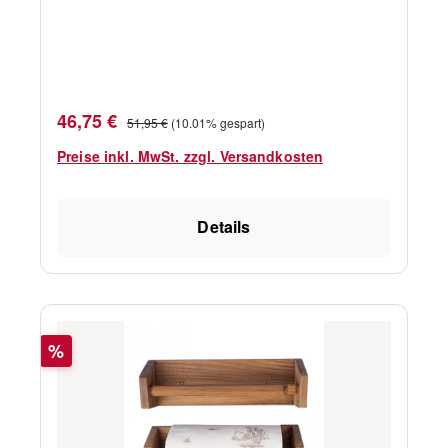
Verkaufspreis:
Regulärer Preis:
46,75 €
51,95 €
(10.01% gespart)
Preise inkl. MwSt. zzgl. Versandkosten
Details
Rabatt
%