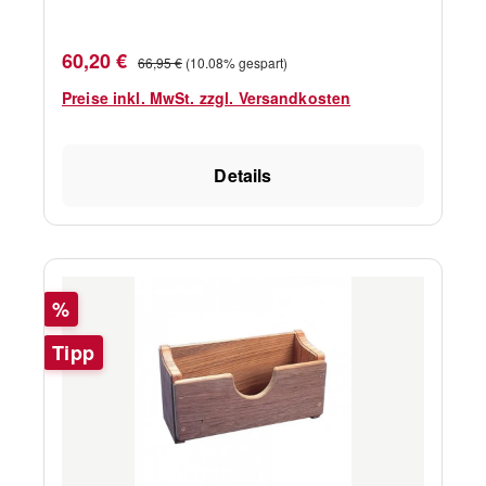
Verkaufspreis:
Regulärer Preis:
60,20 €
66,95 €
(10.08% gespart)
Preise inkl. MwSt. zzgl. Versandkosten
Details
Rabatt
%
Tipp