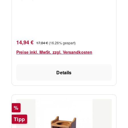
Verkaufspreis:
Regulärer Preis:
14,94 €
17,84 €
(16.26% gespart)
Preise inkl. MwSt. zzgl. Versandkosten
Details
Rabatt
%
Tipp