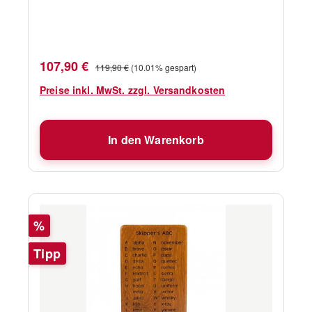
Verkaufspreis:
Regulärer Preis:
107,90 €
119,90 €
(10.01% gespart)
Preise inkl. MwSt. zzgl. Versandkosten
In den Warenkorb
Rabatt
%
Tipp