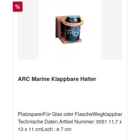
Rabatt
%
ARC Marine Klappbare Halter
PlatzsparerFür Glas oder FlascheWegklappbar
Technische Daten Artikel Nummer: 3051 11,7 x
13 x 11 cmLoch : ø 7 cm