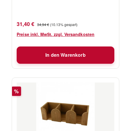
Verkaufspreis:
Regulärer Preis:
31,40 €
34,94 €
(10.13% gespart)
Preise inkl. MwSt. zzgl. Versandkosten
In den Warenkorb
Rabatt
%