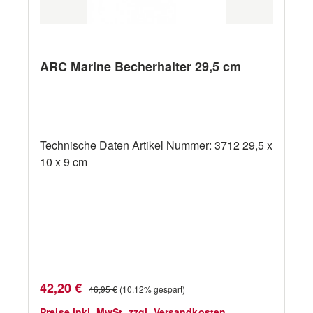
ARC Marine Becherhalter 29,5 cm
Technische Daten Artikel Nummer: 3712 29,5 x
10 x 9 cm
Verkaufspreis:
Regulärer Preis:
42,20 €
46,95 €
(10.12% gespart)
Preise inkl. MwSt. zzgl. Versandkosten