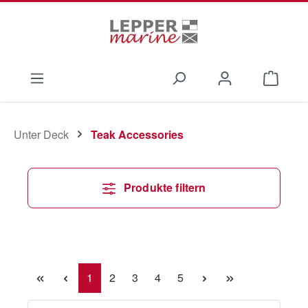
Zum Hauptinhalt springen
Waren
Unter Deck
Teak Accessories
Produkte filtern
Seite
Seite
Seite
Seite
Seite
1
2
3
4
5