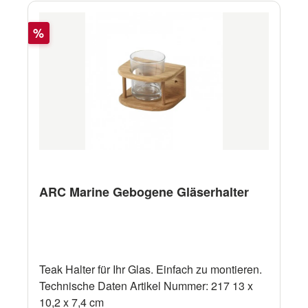
Rabatt
%
ARC Marine Gebogene Gläserhalter
Teak Halter für Ihr Glas. Einfach zu montieren.
Technische Daten Artikel Nummer: 217 13 x
10,2 x 7,4 cm