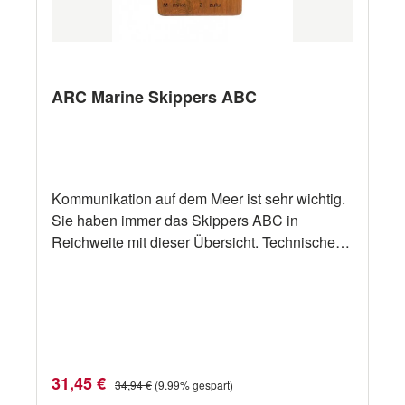
ARC Marine Skippers ABC
Kommunikation auf dem Meer ist sehr wichtig.
Sie haben immer das Skippers ABC in
Reichweite mit dieser Übersicht. Technische
Daten Artikel Nummer: 3816 15,5 x 10 cm
Verkaufspreis:
Regulärer Preis:
31,45 €
34,94 €
(9.99% gespart)