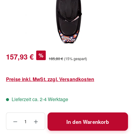
Verkaufspreis:
157,93 €
%
Regulärer Preis:
185,80 €
(15% gespart)
Preise inkl. MwSt. zzgl. Versandkosten
Lieferzeit ca. 2-4 Werktage
Produkt Anzahl: Gib den gewünschten Wert
In den Warenkorb