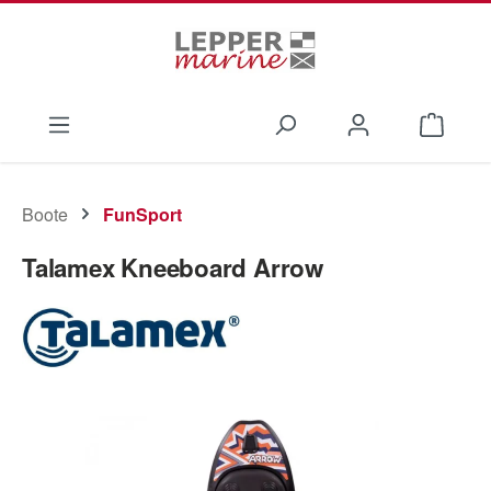
Zum Hauptinhalt springen
Waren
Boote
FunSport
Talamex Kneeboard Arrow
Bildergalerie überspringen