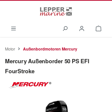
Zum Hauptinhalt springen
Waren
Motor
Außenbordmotoren Mercury
Mercury Außenborder 50 PS EFI
FourStroke
Bildergalerie überspringen