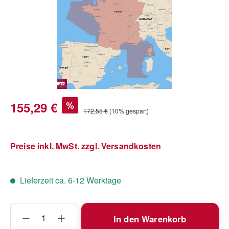
Verkaufspreis:
155,29 €
%
Regulärer Preis:
172,55 €
(10% gespart)
Preise inkl. MwSt. zzgl. Versandkosten
Lieferzeit ca. 6-12 Werktage
Produkt Anzahl: Gib den gewünschten Wert
In den Warenkorb