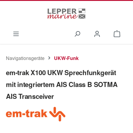
Zum Hauptinhalt springen
Waren
Navigationsgeräte
UKW-Funk
em-trak X100 UKW Sprechfunkgerät
mit integriertem AIS Class B SOTMA
AIS Transceiver