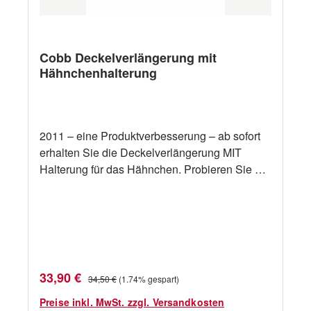
Cobb Deckelverlängerung mit
Hähnchenhalterung
2011 – eine Produktverbesserung – ab sofort
erhalten Sie die Deckelverlängerung MIT
Halterung für das Hähnchen. Probieren Sie es
aus – sehr empfehlenswert! Ab jetzt können
Sie noch mehr auf dem Cobb Grill zubereiten -
inklusive "Dosenbier-Hähnchen". Kann als
Untersetzer verwendet werden (im kalten
Zustand).
Verkaufspreis:
Regulärer Preis:
33,90 €
34,50 €
(1.74% gespart)
Preise inkl. MwSt. zzgl. Versandkosten