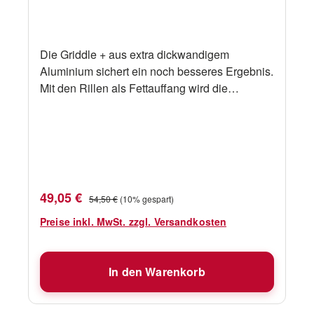
Die Griddle + aus extra dickwandigem
Aluminium sichert ein noch besseres Ergebnis.
Mit den Rillen als Fettauffang wird die
Flammen- und Rauchentwicklung minimiert.
Besonders gut für Steaks geeignet. Die Löcher
am Rand sind für den Bratenrost vorgesehen.
Die Griddle + ca. 10 Minuten aufheizen.
Geeignet für COBB Premier + Gas Deluxe ,
COBB Premier Gas Deluxe / Gas Deluxe 2.0,
Verkaufspreis:
Regulärer Preis:
49,05 €
54,50 €
(10% gespart)
COBB Premier+/Air Deluxe
Preise inkl. MwSt. zzgl. Versandkosten
In den Warenkorb