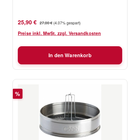
Verkaufspreis:
Regulärer Preis:
25,90 €
27,00 €
(4.07% gespart)
Preise inkl. MwSt. zzgl. Versandkosten
In den Warenkorb
Rabatt
%