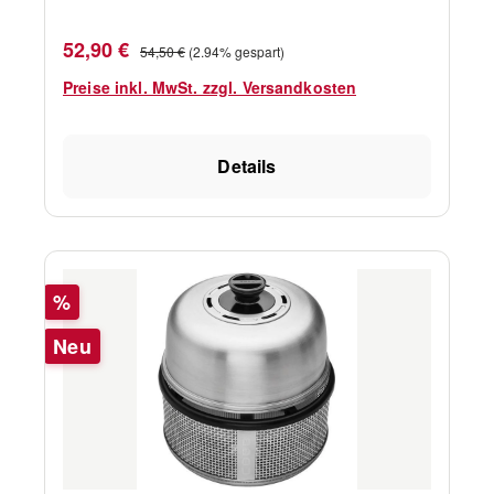
Verkaufspreis:
Regulärer Preis:
52,90 €
54,50 €
(2.94% gespart)
Preise inkl. MwSt. zzgl. Versandkosten
Details
Rabatt
%
Neu