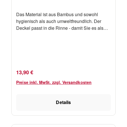
Das Material ist aus Bambus und sowohl
hygienisch als auch umweltfreundlich. Der
Deckel passt in die Rinne - damit Sie es als
Serviertablett verwenden und gleichzeitig das
Essen warm halten können.
Regulärer Preis:
13,90 €
Preise inkl. MwSt. zzgl. Versandkosten
Details