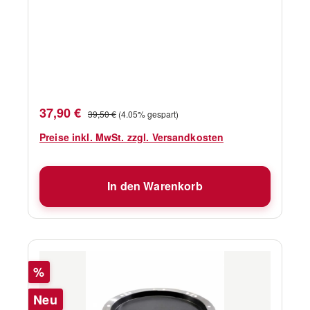
Verkaufspreis:
Regulärer Preis:
37,90 €
39,50 €
(4.05% gespart)
Preise inkl. MwSt. zzgl. Versandkosten
In den Warenkorb
Rabatt
%
Neu