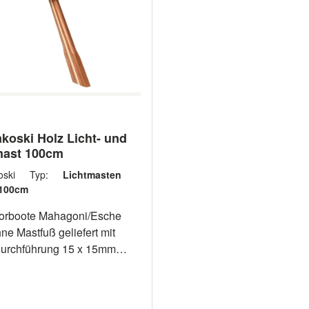
koski Holz Licht- und
mast 100cm
koski Typ:
Lichtmasten
100cm
torboote Mahagoni/Esche
ne Mastfuß geliefert mit
urchführung 15 x 15mm
0mm Artikelnummer
28113100 Länge
m