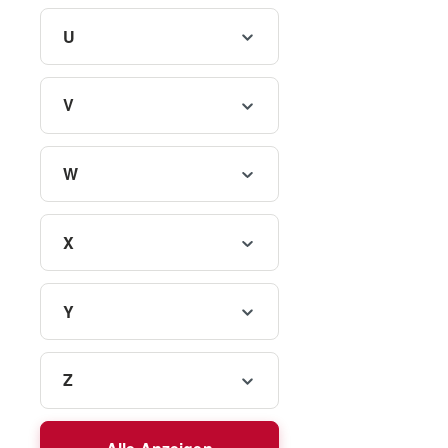
U
V
W
X
Y
Z