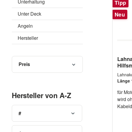
Unterhaltung
Tipp
Unter Deck
Neu
Angeln
Hersteller
Lahna
Preis
Hilfs
Lahna
Länge 
für Mo
Hersteller von A-Z
wird oh
Kabeld
#
Fußbreite 5
Beschreibung 
100cm 28113125 Länge 125c