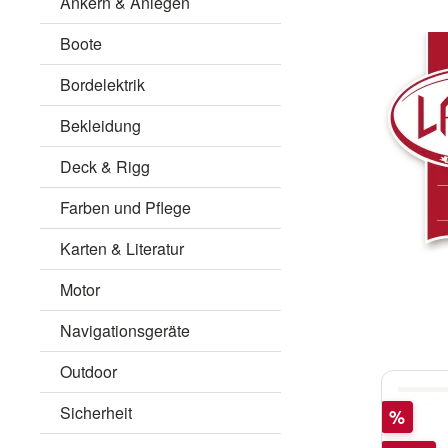
Ankern & Anlegen
Boote
Bordelektrik
Bekleidung
Deck & Rigg
Farben und Pflege
Karten & Literatur
Motor
Navigationsgeräte
Outdoor
Sicherheit
Rabatt
%