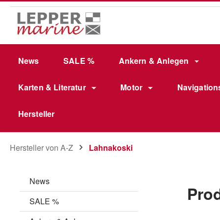
m Hauptinhalt springen
Zur Suche springen
Zur Hauptnavigation springen
News
SALE %
Ankern & Anlegen
Karten & Literatur
Motor
Navigation
Hersteller
Hersteller von A-Z
Lahnakoski
News
Pro
SALE %