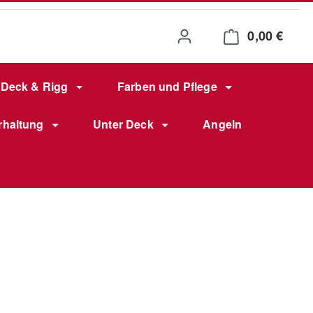
0,00 €
Waren
Deck & Rigg
Farben und Pflege
rhaltung
Unter Deck
Angeln