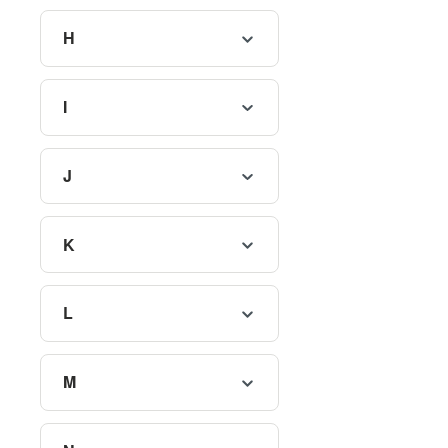
H
I
J
K
L
M