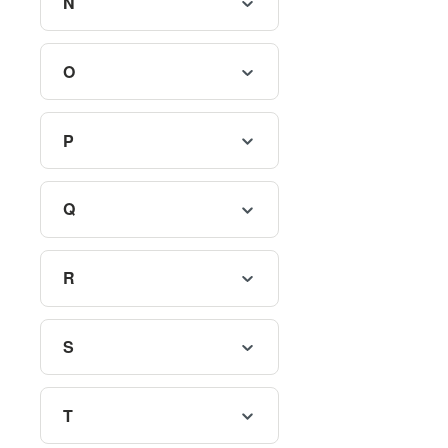
N
O
P
Q
R
S
T