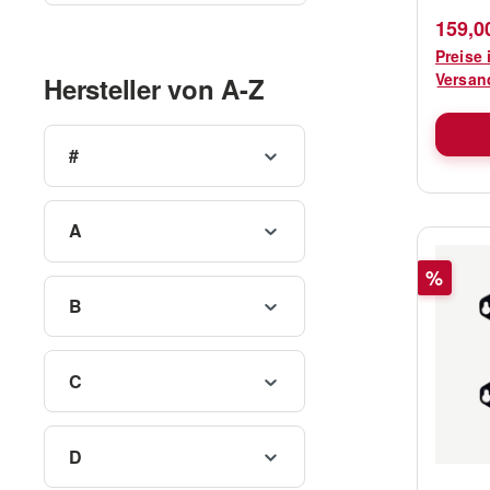
Verkau
159,0
Preise 
Versan
Hersteller von A-Z
#
A
Rabatt
%
B
C
D