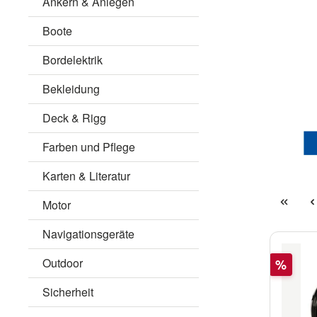
Ankern & Anlegen
Boote
Bordelektrik
Bekleidung
Deck & Rigg
Farben und Pflege
Karten & Literatur
Motor
Navigationsgeräte
Rabatt
Outdoor
%
Sicherheit