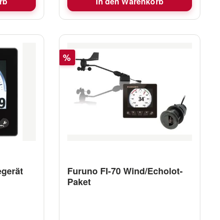
rb
In den Warenkorb
Rabatt
%
egerät
Furuno FI-70 Wind/Echolot-
Paket