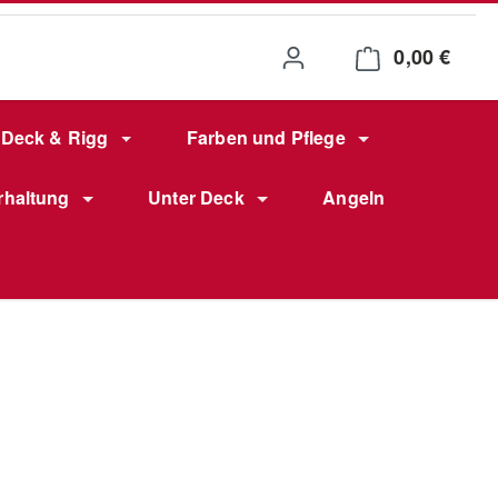
0,00 €
Waren
Deck & Rigg
Farben und Pflege
rhaltung
Unter Deck
Angeln