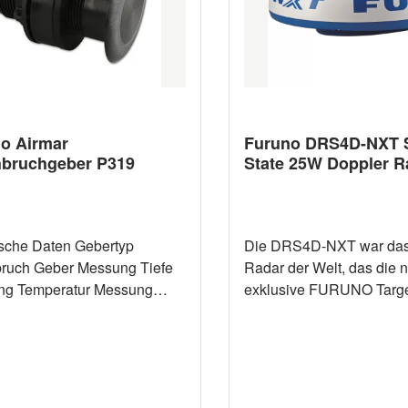
o Airmar
Furuno DRS4D-NXT S
bruchgeber P319
State 25W Doppler R
e Daten Gebertyp
Die DRS4D-NXT war das
Geber Messung Tiefe
Radar der Welt, das die 
Temperatur Messung
exklusive FURUNO Targ
eit - Abstrahlwinkel
Analyzer™ Funktion verw
200 kHz
Ziele, die sich Ihrem Schi
 Max. Tiefe 243-366
annähern, ändern automa
Farbe, um Ihnen zu helfe
Kompatible Geräte Kompatibel zu
gefährliche Ziele zu