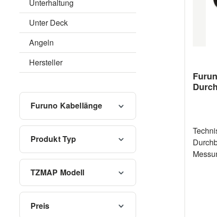
Unterhaltung
Unter Deck
Angeln
Hersteller
Furun
Durch
Furuno Kabellänge
Technisch
Produkt Typ
Durchbruch 
Messung 
Geschwindigk
TZMAP Modell
45° / 12° Frequenz 50 / 
Leistung 600 W
m Kabel 11,87 m Sonstiges
Preis