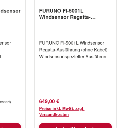
nabruf
ndsensor
FURUNO FI-5001L
tlich
Windsensor Regatta-
Ausführung
logie
r
ensor
FURUNO FI-5001L Windsensor
*Im
Regatta-Ausführung (ohne Kabel)
e
d
Windsensor spezieller Ausführung
rqm
I70
für Regatta Segler mit langem Arm.
odus ist
Unterstütz Windgeschwindigkeit
imitiert
und Richtung. Ideal zum
installieren bei größeren
wnloads/D
Mastprofilen.
Regulärer Preis:
649,00 €
kt%20DRS4
espart)
Preise inkl. MwSt. zzgl.
Versandkosten