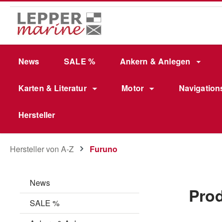
m Hauptinhalt springen
Zur Suche springen
Zur Hauptnavigation springen
News
SALE %
Ankern & Anlegen
Karten & Literatur
Motor
Navigation
Hersteller
Hersteller von A-Z
Furuno
News
Pro
SALE %