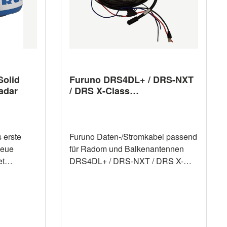
olid
Furuno DRS4DL+ / DRS-NXT
adar
/ DRS X-Class
Radarsensorkabel
(verschiedene Längen)
 erste
Furuno Daten-/Stromkabel passend
neue
für Radom und Balkenantennen
et
DRS4DL+ / DRS-NXT / DRS X-
endet hat.
Class. Verfügbar in verschiedenen
ff
Längen.
tisch die
n,