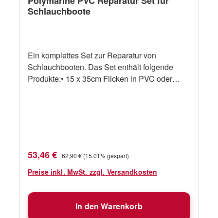
Polymarine PVC Reparatur Set für
Schlauchboote
Ein komplettes Set zur Reparatur von
Schlauchbooten. Das Set enthält folgende
Produkte:• 15 x 35cm Flicken in PVC oder
Hypalon • 70ml Kleber• verpackt in einer
wasserdichten Dose
Verkaufspreis:
Regulärer Preis:
53,46 €
62,90 €
(15.01% gespart)
Preise inkl. MwSt. zzgl. Versandkosten
In den Warenkorb