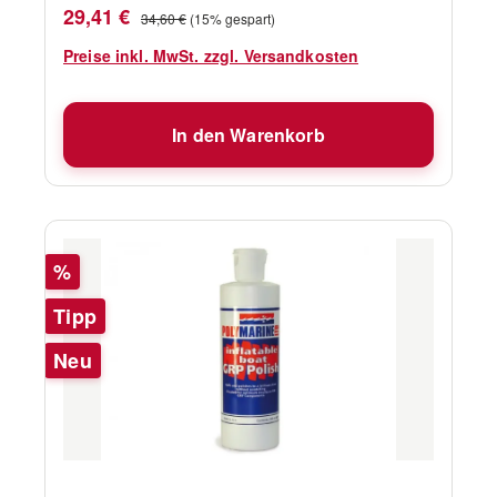
Verkaufspreis:
Regulärer Preis:
29,41 €
34,60 €
(15% gespart)
Preise inkl. MwSt. zzgl. Versandkosten
In den Warenkorb
Rabatt
%
Tipp
Neu