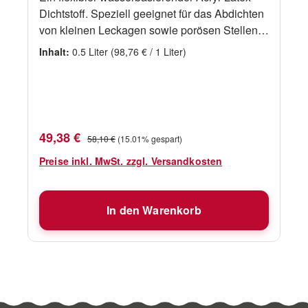
Dichtstoff. Speziell geeignet für das Abdichten
von kleinen Leckagen sowie porösen Stellen
in älteren PVC- oder Hypalonbooten.• Sealflex
Inhalt:
0.5 Liter
(98,76 € / 1 Liter)
wird durch das Ventil in den aufgepumpten
Schlauch gegeben• durch Bewegen des
Schlauches den Dichtstoff verteilen, damit er
überall haftet• härtet zu einer undurchlässigen
Membran• ausreichend für ein Schlauchboot
Verkaufspreis:
Regulärer Preis:
49,38 €
58,10 €
(15.01% gespart)
bis ca. 2,75m Länge• 500ml Flasche
Preise inkl. MwSt. zzgl. Versandkosten
In den Warenkorb