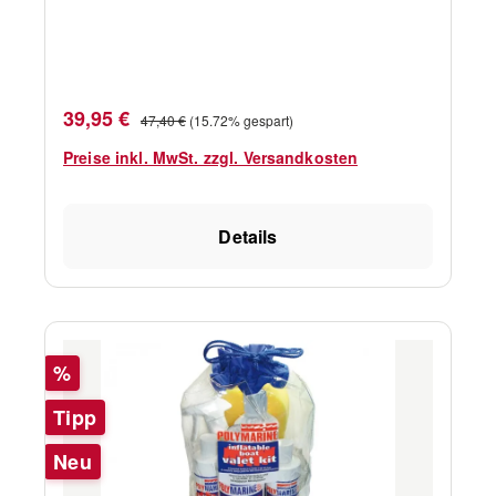
Verkaufspreis:
Regulärer Preis:
39,95 €
47,40 €
(15.72% gespart)
Preise inkl. MwSt. zzgl. Versandkosten
Details
Rabatt
%
Tipp
Neu