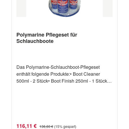
Polymarine Pflegeset für
Schlauchboote
Das Polymarine-Schlauchboot-Pflegeset
enthält folgende Produkte:• Boot Cleaner
500ml - 2 Stück• Boot Finish 250ml - 1 Stück•
Boat Polish 250ml - 1 Stück• Schwamm - 1
Stück• Putztücher - 2 Stück• Handschuhe - 1
Paar• Sprühkopf - 1 Stück
Verkaufspreis:
Regulärer Preis:
116,11 €
136,60 €
(15% gespart)