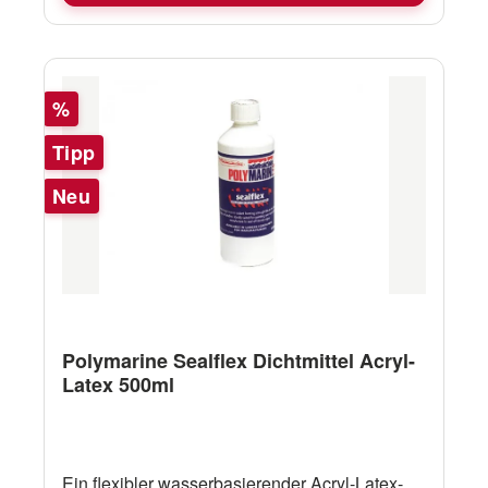
Rabatt
%
Tipp
Neu
Polymarine Sealflex Dichtmittel Acryl-
Latex 500ml
Ein flexibler wasserbasierender Acryl-Latex-