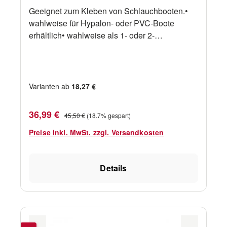
Geeignet zum Kleben von Schlauchbooten.•
wahlweise für Hypalon- oder PVC-Boote
erhältlich• wahlweise als 1- oder 2-
Komponentenkleber lieferbar• auch geeignet
für Dynalon, Strongon und Hypertex (siehe
PVC-Kleber)• seewasser- und hitzebeständig.
Varianten ab
18,27 €
Verkaufspreis:
Regulärer Preis:
36,99 €
45,50 €
(18.7% gespart)
Preise inkl. MwSt. zzgl. Versandkosten
Details