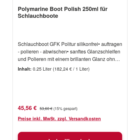
Polymarine Boot Polish 250ml für
Schlauchboote
Schlauchboot GFK Politur silikonfrei• auftragen
- polieren - abwischen• sanftes Glanzschleifen
und Polieren mit einem brillanten Glanz ohne
Kratzer• völlig sicher auf allen
Inhalt:
0.25 Liter
(182,24 € / 1 Liter)
Bootsmaterialien• silikonfrei Formel• 250ml
Flasche
Verkaufspreis:
Regulärer Preis:
45,56 €
53,60 €
(15% gespart)
Preise inkl. MwSt. zzgl. Versandkosten