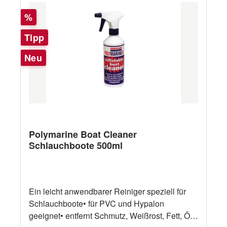
Rabatt
%
Tipp
Neu
Polymarine Boat Cleaner
Schlauchboote 500ml
Ein leicht anwendbarer Reiniger speziell für
Schlauchboote• für PVC und Hypalon
geeignet• entfernt Schmutz, Weißrost, Fett, Öl