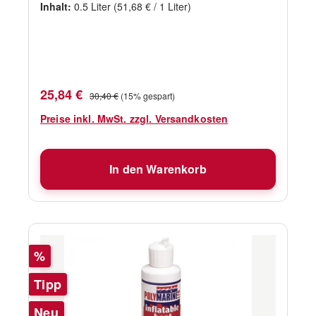
und Benzinablagerungen• biologisch
Inhalt:
0.5 Liter
(51,68 € / 1 Liter)
abbaubar• 500ml Flasche mit Sprühkopf
Verkaufspreis:
Regulärer Preis:
25,84 €
30,40 €
(15% gespart)
Preise inkl. MwSt. zzgl. Versandkosten
In den Warenkorb
Rabatt
%
Tipp
Neu