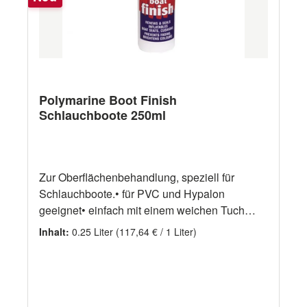
Polymarine Boot Finish
Schlauchboote 250ml
Zur Oberflächenbehandlung, speziell für
Schlauchboote.• für PVC und Hypalon
geeignet• einfach mit einem weichen Tuch
auftragen• kein Polieren erforderlich• trocknet
Inhalt:
0.25 Liter
(117,64 € / 1 Liter)
zu einem schönen Glanz• verhindert schnelle
Wiederanschmutzung• enthält keine Silikone
oder Destillate• 250ml Flasche