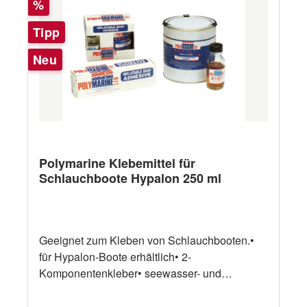
Rabatt
%
Tipp
Neu
Polymarine Klebemittel für
Schlauchboote Hypalon 250 ml
Geeignet zum Kleben von Schlauchbooten.•
für Hypalon-Boote erhältlich• 2-
Komponentenkleber• seewasser- und
hitzebeständig.