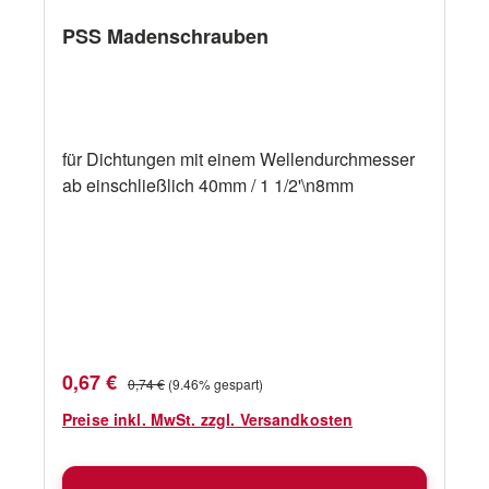
PSS Madenschrauben
für Dichtungen mit einem Wellendurchmesser
ab einschließlich 40mm / 1 1/2'\n8mm
Verkaufspreis:
Regulärer Preis:
0,67 €
0,74 €
(9.46% gespart)
Preise inkl. MwSt. zzgl. Versandkosten