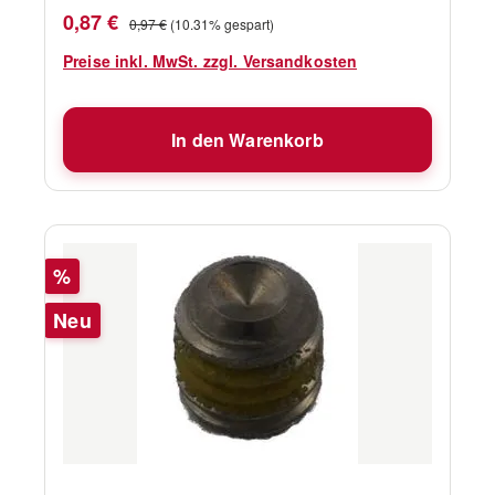
Verkaufspreis:
Regulärer Preis:
0,87 €
0,97 €
(10.31% gespart)
Preise inkl. MwSt. zzgl. Versandkosten
In den Warenkorb
Rabatt
%
Neu