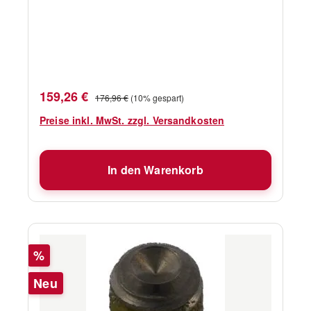
Verkaufspreis:
Regulärer Preis:
159,26 €
176,96 €
(10% gespart)
Preise inkl. MwSt. zzgl. Versandkosten
In den Warenkorb
Rabatt
%
Neu