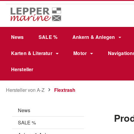
m Hauptinhalt springen
Zur Suche springen
Zur Hauptnavigation springen
News
SALE %
Ankern & Anlegen
Karten & Literatur
Motor
Navigation
Hersteller
Hersteller von A-Z
Flextrash
News
Prod
SALE %