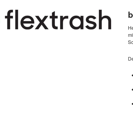
b
He
mi
Sc
De