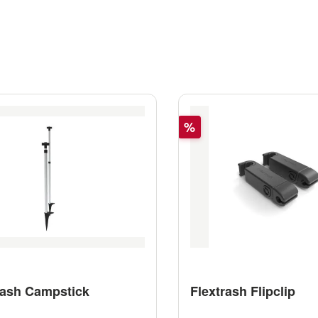
Rabatt
%
rash Campstick
Flextrash Flipclip