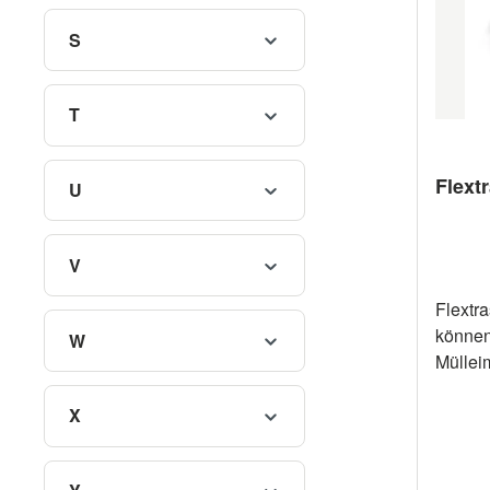
x B x H
Clip. D
S
werden. 
100 % rec
T
nach Auswahl L
Flext
U
V
Flextr
können
W
Müllei
Schreib
zwisc
X
befesti
Garten