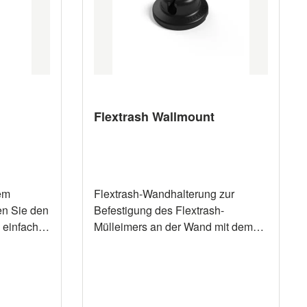
folgt ohne
(LxBxH) Die Lieferung erfolgt ohne
 bestellt
Clip. Dieser muss separat bestellt
werden. Eigenschaften Material
100 % recyceltes PET Farbe je
nach Auswahl Länge 21,5 cm
halt 5 l
Breite 15 cm Höhe 25 cm Inhalt 3 L
Flextrash Wallmount
dem
Flextrash-Wandhalterung zur
en Sie den
Befestigung des Flextrash-
 einfach
Mülleimers an der Wand mit dem
hen
mitgelieferten 3M-Klebeband oder
t
Schrauben. Ideal auch für
Küchenschränke, das Boot,
ie sind!
Badezimmer, Wohnwagen oder