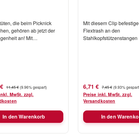
tüten, die beim Picknick
Mit diesem Clip befestig
en, gehören ab jetzt der
Flextrash an den
genheit an! Mit
Stahlkopfstützenstangen 
AMPSTICK können Sie
Autos. Eigenschaften Farbe
lextrash jetzt auch beim
Schwarz
 oder Picknick verwenden.
mpstick ist aus
rtigem Aluminium gefertigt
ziehbar. Es ist klein genug,
fspreis:
Verkaufspreis:
Regulärer Preis:
Regulärer Preis:
 €
6,71 €
11,45 €
(9.96% gespart)
7,45 €
(9.93% gespart
mit auf die Reise zu nehmen,
inkl. MwSt. zzgl.
Preise inkl. MwSt. zzgl.
oß genug, um neben Ihrem
dkosten
Versandkosten
gtisch zu stehen. Perfekt
Ihrem Zelt oder außerhalb
In den Warenkorb
In den Warenko
obils. Eigenschaften
luminium Höhe 90cm,