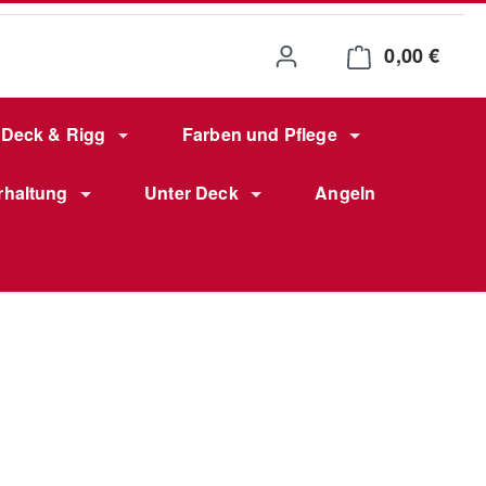
0,00 €
Waren
Deck & Rigg
Farben und Pflege
rhaltung
Unter Deck
Angeln