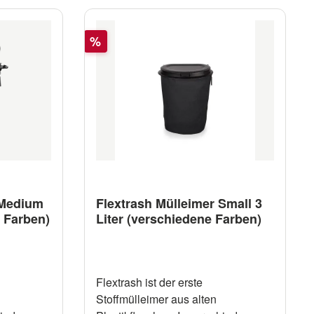
Packung (30 Stück) Inhalt 3 L
Rabatt
%
 Medium
Flextrash Mülleimer Small 3
e Farben)
Liter (verschiedene Farben)
Flextrash ist der erste
Stoffmülleimer aus alten