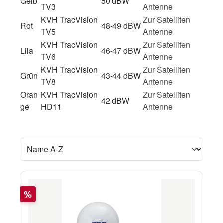
Gelb
50 dBW
TV3
Antenne
KVH TracVision
Zur Satelliten
Rot
48-49 dBW
TV5
Antenne
KVH TracVision
Zur Satelliten
Lila
46-47 dBW
TV6
Antenne
KVH TracVision
Zur Satelliten
Grün
43-44 dBW
TV8
Antenne
Oran
KVH TracVision
Zur Satelliten
42 dBW
ge
HD11
Antenne
Rabatt
%