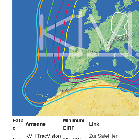
Farb
Minimum
Antenne
Link
e
EIRP
KVH TracVision
Zur Satelliten