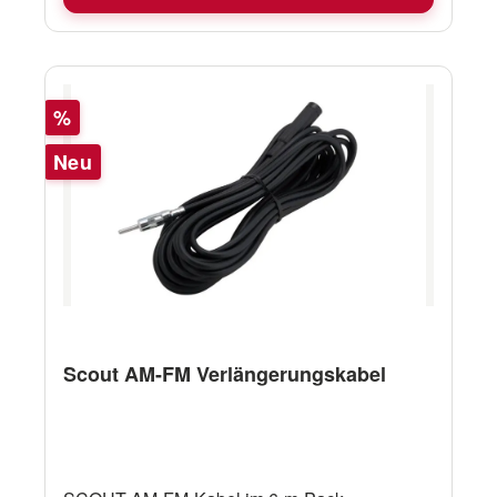
Lieferumfang enthalten) Quick Start Guide
Rabatt
%
Neu
Scout AM-FM Verlängerungskabel