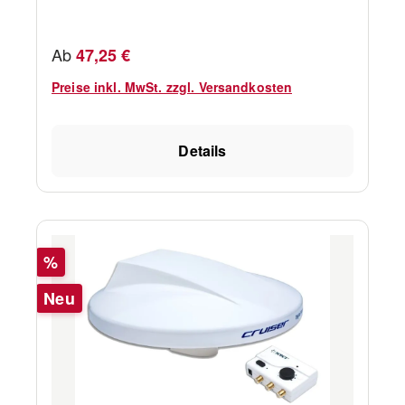
Regulärer Preis:
Ab
47,25 €
Preise inkl. MwSt. zzgl. Versandkosten
Details
Rabatt
%
Neu