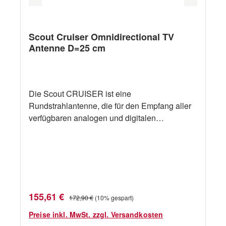
Scout Cruiser Omnidirectional TV
Antenne D=25 cm
Die Scout CRUISER ist eine
Rundstrahlantenne, die für den Empfang aller
verfügbaren analogen und digitalen
terrestrischen TV-, FM- und DAB-Signale über
einen 360-Grad-Radius konzipiert ist und
speziell für die Meeresumwelt und für alle
Arten von Schiffen entwickelt wurde. DVBT,
DVBT2, DAB, DAB+. CRUISER ist auf das
Meeresambiente abgestimmt und richtet sich
Verkaufspreis:
Regulärer Preis:
155,61 €
172,90 €
(10% gespart)
nach der ersten Einschiffungsmöglichkeit. Das
System der omnidirektionalen Kommunikation
Preise inkl. MwSt. zzgl. Versandkosten