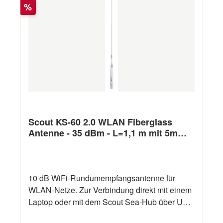
Rabatt
%
Scout KS-60 2.0 WLAN Fiberglass
Antenne - 35 dBm - L=1,1 m mit 5m
USB-Kabel
10 dB WiFi-Rundumempfangsantenne für
WLAN-Netze. Zur Verbindung direkt mit einem
Laptop oder mit dem Scout Sea-Hub über USB
2.0. Treiber für Windows XP, Win7, Win8,