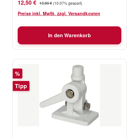
Verkaufspreis:
Regulärer Preis:
12,50 €
13,90 €
(10.07% gespart)
Preise inkl. MwSt. zzgl. Versandkosten
In den Warenkorb
Rabatt
%
Tipp