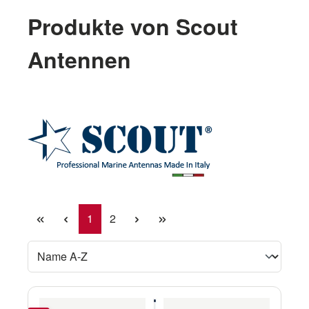
Produkte von Scout
Antennen
Seite
Seite
1
2