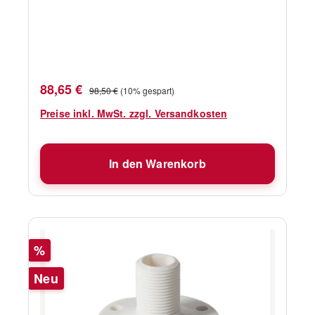
1575 - 1610 MHzSpannungseingang 2,7 - 5,5V
DCStromaufnahme 15 - 25 mALieferumfang
Antennenfuß, 10 m Verbindungskabel mit
Steckern
Verkaufspreis:
Regulärer Preis:
88,65 €
98,50 €
(10% gespart)
Preise inkl. MwSt. zzgl. Versandkosten
In den Warenkorb
Rabatt
%
Neu