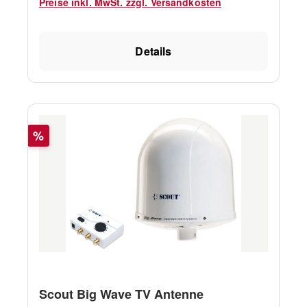
Preise inkl. MwSt. zzgl. Versandkosten
Details
Rabatt
%
Scout Big Wave TV Antenne