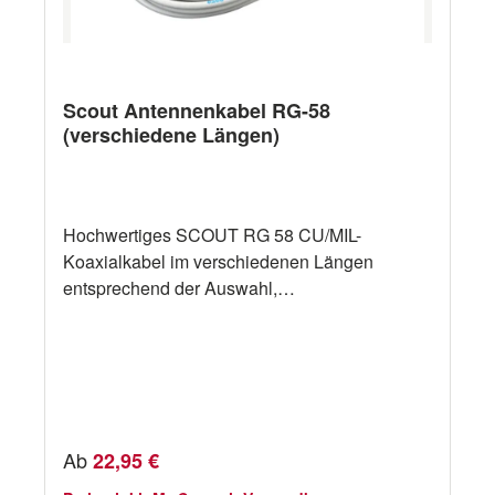
Scout Antennenkabel RG-58
(verschiedene Längen)
Hochwertiges SCOUT RG 58 CU/MIL-
Koaxialkabel im verschiedenen Längen
entsprechend der Auswahl,
gebrauchsfertig.Dieses Kabel wurde speziell
für die Marineumgebung entwickelt, um die
beste Signalübertragung zu gewährleisten.
Regulärer Preis:
Ab
22,95 €