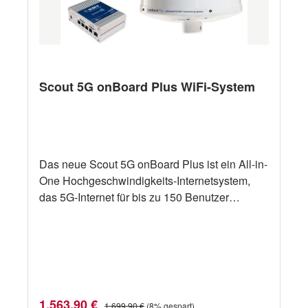
Scout 5G onBoard Plus WiFi-System
Das neue Scout 5G onBoard Plus ist ein All-in-
One Hochgeschwindigkeits-Internetsystem,
das 5G-Internet für bis zu 150 Benutzer
gleichzeitig bietet. Das 5G onBoard Plus-
System wurde speziell für den Einsatz auf See
entwickelt Vier extrem leistungsstarke 5G-
Antennen im Inneren der Kuppel sorgen für
eine stabile Verbindung – auch bis zu 20
Meilen von der Küste entfernt. Im Falle eines
Verkaufspreis:
Regulärer Preis:
1.563,90 €
1.699,90 €
(8% gespart)