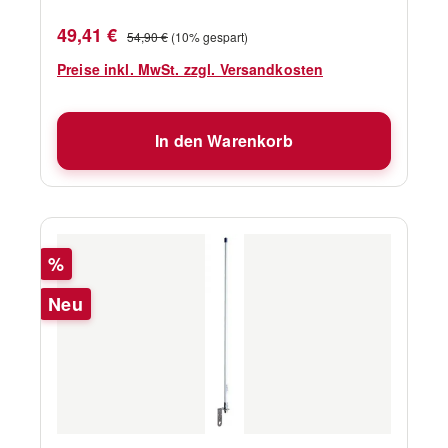
Verkaufspreis:
Regulärer Preis:
49,41 €
54,90 €
(10% gespart)
Preise inkl. MwSt. zzgl. Versandkosten
In den Warenkorb
Rabatt
%
Neu