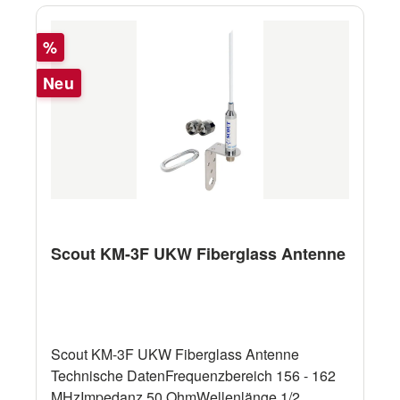
Rabatt
%
Neu
Scout KM-3F UKW Fiberglass Antenne
Scout KM-3F UKW Fiberglass Antenne
Technische DatenFrequenzbereich 156 - 162
MHzImpedanz 50 OhmWellenlänge 1/2