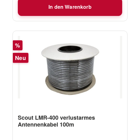
In den Warenkorb
Rabatt
%
Neu
Scout LMR-400 verlustarmes
Antennenkabel 100m