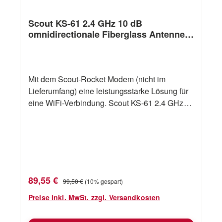
Scout KS-61 2.4 GHz 10 dB
omnidirectionale Fiberglass Antenne
L=0,9 m
Mit dem Scout-Rocket Modem (nicht im
Lieferumfang) eine leistungsstarke Lösung für
eine WiFi-Verbindung. Scout KS-61 2.4 GHz
10 dB omnidirectionale Fiberglass Antenne
L=0,9 m
Verkaufspreis:
Regulärer Preis:
89,55 €
99,50 €
(10% gespart)
Preise inkl. MwSt. zzgl. Versandkosten