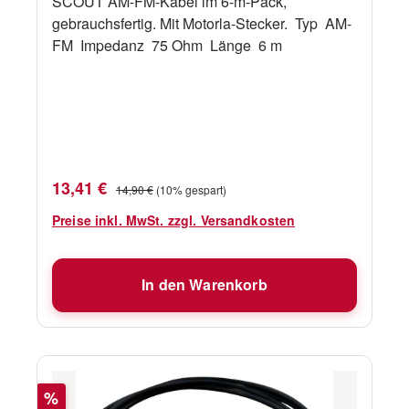
SCOUT AM-FM-Kabel im 6-m-Pack,
gebrauchsfertig. Mit Motorla-Stecker. Typ AM-
FM Impedanz 75 Ohm Länge 6 m
Verkaufspreis:
Regulärer Preis:
13,41 €
14,90 €
(10% gespart)
Preise inkl. MwSt. zzgl. Versandkosten
In den Warenkorb
Rabatt
%