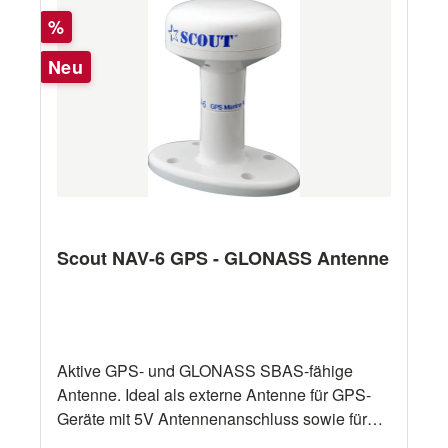
Rabatt
%
Neu
Scout NAV-6 GPS - GLONASS Antenne
Aktive GPS- und GLONASS SBAS-fähige
Antenne. Ideal als externe Antenne für GPS-
Geräte mit 5V Antennenanschluss sowie für
AIS-Transponder geeignet. Frequenzbereich