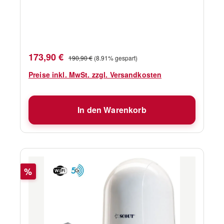
Win10 und Mac OS X 10.4 - 10.12
Frequenzbereich 2400 - 2500MHzPolarisation
omnidirektionalAntennengewinn 10 dBMaterial
FiberglasLänge 1,1 mLieferumfang 5 m Kabel
mit USB
Verkaufspreis:
Regulärer Preis:
173,90 €
190,90 €
(8.91% gespart)
Preise inkl. MwSt. zzgl. Versandkosten
In den Warenkorb
Rabatt
%