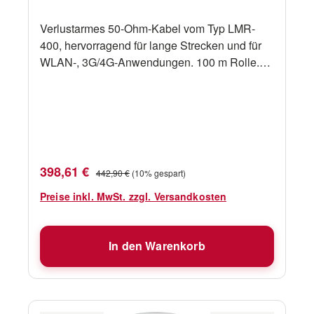
Verlustarmes 50-Ohm-Kabel vom Typ LMR-
400, hervorragend für lange Strecken und für
WLAN-, 3G/4G-Anwendungen. 100 m Rolle.
Typ LMR-400 Impedanz 50 Ohm Länge 100
m
Verkaufspreis:
Regulärer Preis:
398,61 €
442,90 €
(10% gespart)
Preise inkl. MwSt. zzgl. Versandkosten
In den Warenkorb